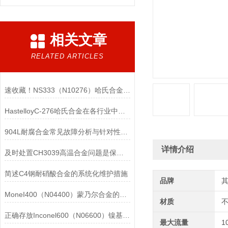
相关文章
RELATED ARTICLES
速收藏！NS333（N10276）哈氏合金常见问题的解决方法分享
HastelloyC-276哈氏合金在各行业中具体应用的详细介绍
904L耐腐合金常见故障分析与针对性解决方法分享
详情介绍
及时处置CH3039高温合金问题是保障装备可靠性的关键
简述C4钢耐硝酸合金的系统化维护措施
品牌
MoneI400（N04400）蒙乃尔合金的正确使用方法介绍
材质
正确存放Inconel600（N06600）镍基合金的重要性介绍
最大流量
1