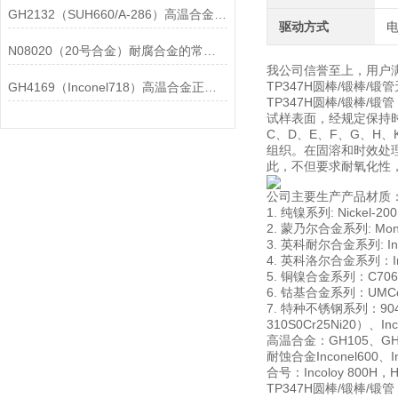
GH2132（SUH660/A-286）高温合金在各行业中的具体应用分享
驱动方式
N08020（20号合金）耐腐合金的常见问题相应解决方法分享
我公司信誉至上，用户
TP347H圆棒/锻棒
GH4169（Inconel718）高温合金正确存放的指导原则分享
TP347H圆棒/锻棒
试样表面，经规定保持
C、D、E、F、G、H
组织。在固溶和时效处
此，不但要求耐氧化性
公司主要生产产品材质
1. 纯镍系列: Nickel-20
2. 蒙乃尔合金系列: Monel
3. 英科耐尔合金系列: Incon
4. 英科洛尔合金系列：Incol
5. 铜镍合金系列：C706009
6. 钴基合金系列：UMCo-5
7. 特种不锈钢系列：904L00
310S0Cr25Ni20）、In
高温合金：GH105、GH10
耐蚀合金Inconel600、Inc
合号：Incoloy 800H，Has
TP347H圆棒/锻棒