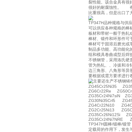
裂性能。该合金具有很
很好的耐腐蚀性。 有
比重很高，但是出口了
TP347H品种规格与供
可以供应各种规格的棒
板材和带材一般于热轧
棒材、锻件和环形件可
棒材可于固溶后磨光或车
制品多功能、高功能化
组和模具卷曲成型后焊接制成
不锈钢管，采用洛氏硬度
管为热轧、、冷拔和冷
边三角形、八角形等异
要根据或需方要求进行
主要还生产不锈钢铸
ZG45Cr25Ni35 ZG35
ZG6Cr22Re ZG50Cr
ZG35Cr24Ni7siN ZG
ZG30Ni35Crl5 ZG4
ZG4Cr22Ni10 ZG4C
ZG2Cr25Ni13 ZG5C
ZG35Cr26Ni12Si ZG
ZG35Cr24Ni7NRE Z
TP347H圆棒/锻棒/
定载荷的作用下，发生