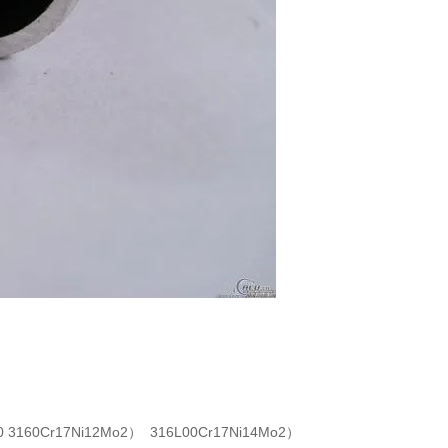
 3160Cr17Ni12Mo2） 316L00Cr17Ni14Mo2）