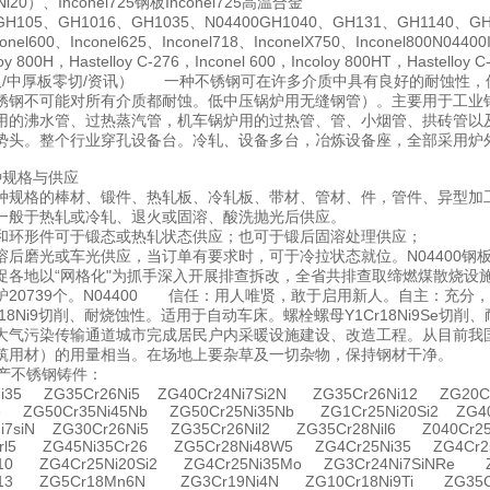
5Ni20）、Inconel725钢板Inconel725高温合金
105、GH1016、GH1035、N04400GH1040、GH131、GH1140、GH2
el600、Inconel625、Inconel718、InconelX750、Inconel800N0440
 800H，Hastelloy C-276，Inconel 600，Incoloy 800HT，Hastelloy C
0钢板/中厚板零切/资讯） 一种不锈钢可在许多介质中具有良好的耐蚀性
锈钢不可能对所有介质都耐蚀。低中压锅炉用无缝钢管）。主要用于工
用的沸水管、过热蒸汽管，机车锅炉用的过热管、管、小烟管、拱砖管以
势头。整个行业穿孔设备台。冷轧、设备多台，冶炼设备座，全部采用炉
品种规格与供应
种规格的棒材、锻件、热轧板、冷轧板、带材、管材、件，管件、异型加
一般于热轧或冷轧、退火或固溶、酸洗抛光后供应。
和环形件可于锻态或热轧状态供应；也可于锻后固溶处理供应；
溶后磨光或车光供应，当订单有要求时，可于冷拉状态就位。N04400钢
各地以“网格化"为抓手深入开展排查拆改，全省共排查取缔燃煤散烧设施设备
炉20739个。N04400 信任：用人唯贤，敢于启用新人。自主：充
r18Ni9切削、耐烧蚀性。适用于自动车床。螺栓螺母Y1Cr18Ni9S
大气污染传输通道城市完成居民户内采暖设施建设、改造工程。从目前我
筑用材）的用量相当。在场地上要杂草及一切杂物，保持钢材干净。
产不锈钢铸件：
Ni35 ZG35Cr26Ni5 ZG40Cr24Ni7Si2N ZG35Cr26Ni12 ZG20Cr
e ZG50Cr35Ni45Nb ZG50Cr25Ni35Nb ZG1Cr25Ni20Si2 ZG40
i7siN ZG30Cr26Ni5 ZG35Cr26Nil2 ZG35Cr28Nil6 Z040Cr25N
Crl5 ZG45Ni35Cr26 ZG5Cr28Ni48W5 ZG4Cr25Ni35 ZG4Cr2
i10 ZG4Cr25Ni20Si2 ZG4Cr25Ni35Mo ZG3Cr24Ni7SiNRe Z
i13 ZG5Cr18Mn6N ZG3Cr19Ni4N ZG10Cr18Ni9Ti ZG35Cr