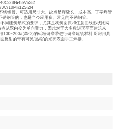
0Cr28Ni48W5Si2
3Cr18Mn12Si2N
的不锈钢管、可适用尺寸大、缺点是焊缝长、成本高、丁字焊管
不锈钢管的，也是当今应用多、常见的不锈钢管。
种不同建筑形式的要求，尤其是构筑圆拱和任意曲线形状比网
特点从双向变为单向受力，因此对于大多数矩形平面建筑来
用100~200#(单位)的砥粒研磨带进行研磨建筑材料,厨房用具
,有镜面反射的带有可见’晶粒’的光亮表面手工焊接。