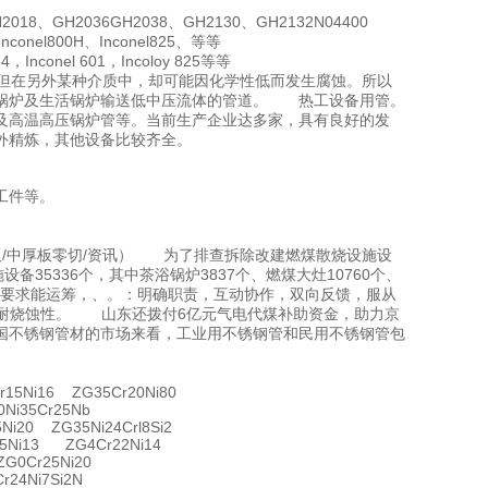
018、GH2036GH2038、GH2130、GH2132N04400
0Inconel800H、Inconel825、等等
-4，Inconel 601，Incoloy 825等等
，但在另外某种介质中，却可能因化学性低而发生腐蚀。所以
业锅炉及生活锅炉输送低中压流体的管道。 热工设备用管。
及高温高压锅炉管等。当前生产企业达多家，具有良好的发
外精炼，其他设备比较齐全。
工件等。
板/中厚板零切/资讯） 为了排查拆除改建燃煤散烧设施设
35336个，其中茶浴锅炉3837个、燃煤大灶10760个、
分，要求能运筹，、。：明确职责，互动协作，双向反馈，服从
e切削、耐烧蚀性。 山东还拨付6亿元气电代煤补助资金，助力京
国不锈钢管材的市场来看，工业用不锈钢管和民用不锈钢管包
15Ni16 ZG35Cr20Ni80
Ni35Cr25Nb
i20 ZG35Ni24Crl8Si2
5Ni13 ZG4Cr22Ni14
G0Cr25Ni20
24Ni7Si2N