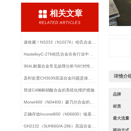
相关文章
RELATED ARTICLES
速收藏！NS333（N10276）哈氏合金常见问题的解决方法分享
HastelloyC-276哈氏合金在各行业中具体应用的详细介绍
904L耐腐合金常见故障分析与针对性解决方法分享
详情介
及时处置CH3039高温合金问题是保障装备可靠性的关键
简述C4钢耐硝酸合金的系统化维护措施
品牌
MoneI400（N04400）蒙乃尔合金的正确使用方法介绍
材质
正确存放Inconel600（N06600）镍基合金的重要性介绍
最大流量
GH2132（SUH660/A-286）高温合金在各行业中的具体应用分享
驱动方式