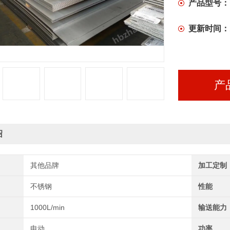
产品型号：
更新时间：
产
绍
其他品牌
加工定制
不锈钢
性能
1000L/min
输送能力
电动
功率