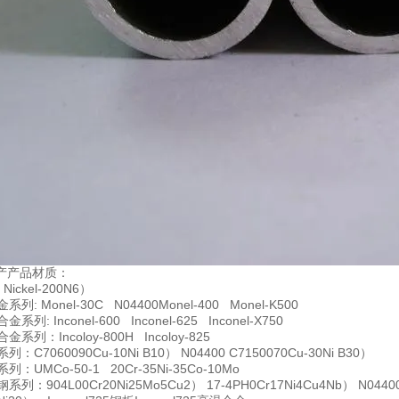
产产品材质：
Nickel-200N6）
系列: Monel-30C N04400Monel-400 Monel-K500
系列: Inconel-600 Inconel-625 Inconel-X750
金系列：Incoloy-800H Incoloy-825
列：C7060090Cu-10Ni B10） N04400 C7150070Cu-30Ni B30）
列：UMCo-50-1 20Cr-35Ni-35Co-10Mo
系列：904L00Cr20Ni25Mo5Cu2） 17-4PH0Cr17Ni4Cu4Nb） N04400