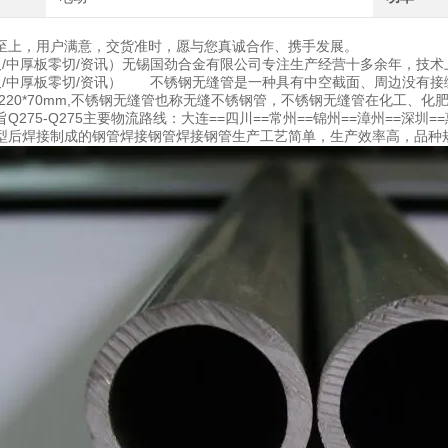
至上，用户满意，交货准时，愿与您真诚合作、携手发展。
0钢板/中厚板零切/资讯）无锡国劲合金有限公司专注生产经营十多余年，技
0钢板/中厚板零切/资讯） 不锈钢无缝管是一种具有中空截面、周边没有
5-1220*70mm,不锈钢无缝管也称无缝不锈钢管，不锈钢无缝管在化
275-Q275主要物流路线：大连==四川==常州==锦州==漳州==深圳
型后焊接制成的钢管焊接钢管焊接钢管生产工艺简单，生产效率高，品种