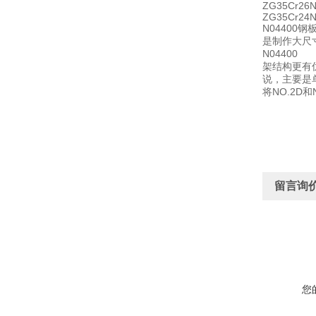
ZG35Cr26
ZG35Cr24
N0440
是制作大尺
N0440
架结构更有
说，主要是单
将NO.2D
留言询
您