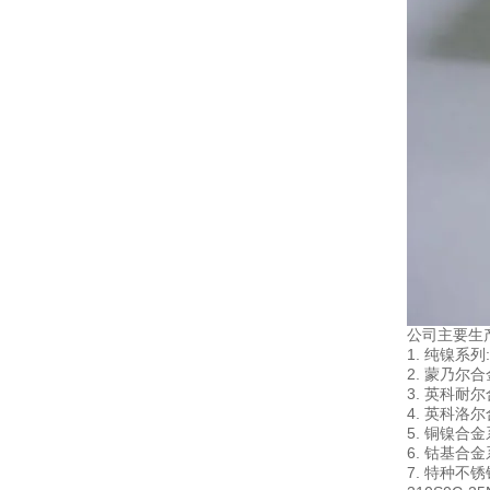
公司主要生
1. 纯镍系列: 
2. 蒙乃尔合金
3. 英科耐尔合金
4. 英科洛尔合
5. 铜镍合金系
6. 钴基合金系
7. 特种不锈钢