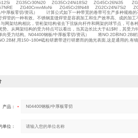
Ni12Si ZG35Cr30Ni20 ZG35Cr24Ni18Si2 ZG45Cr26Ni35 ZG4
Ni7NRE ZG40CrmnMoNi ZG45Cr28Ni48 ZG2Cr24Ni7Si2 ZG
0钢板/中厚板零切/资讯） 计算公式如下一种带宽的卷带可生产多种规格
寸焊管的一种有效。不锈钢直缝焊管是容易加工和生产效率高、成的加工
0 与网架结构相比，管桁架结构省去下弦纵向杆件和网架的球节点，可各
优势。从网架结构的受力特点可以看出，当其边长比大于&1$时，其受力
向受力结构。N04400钢板/中厚板零切/资讯） 将NO.2D和NO.2B材
和NO.2B材,用150~180#砥粒研磨带进行研磨而的抛光表面,这是通用的
价
产品：
的单位：