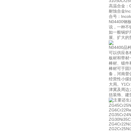
310S0Cr2
高温合金：GH
耐蚀合金Incon
合号：Incoloy
N0440
说，一种不
如一般锅炉
展、扩大的
N04400
可以供应各
板材和带材
棒材、锻件
棒材可于固
备，河南督促
经营性小煤
大局。Y1C
津冀及周边
括装饰、建
主要还生
ZG45Cr25
ZG6Cr22R
ZG35Cr24N
ZG30Ni35
ZG4Cr22N
ZG2Cr25N