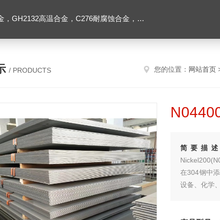
2高温合金，C276耐腐蚀合金，1J50精密合金，Inconel600镍基合金
示
您的位置：
网站首页
/ PRODUCTS
N044
简要描
Nickel200(N
在304钢中
设备、化学