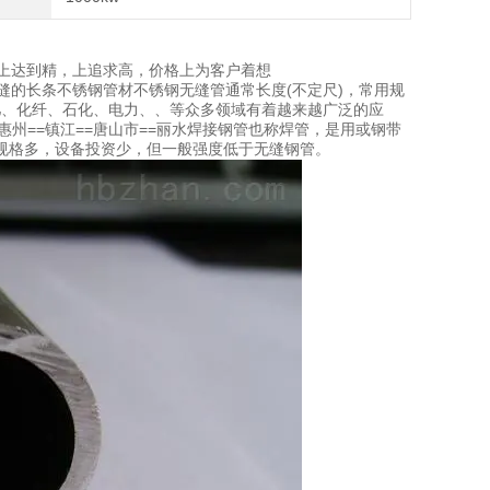
术上达到精，上追求高，价格上为客户着想
接缝的长条不锈钢管材不锈钢无缝管通常长度(不定尺)，常用规
工、化肥、化纤、石化、电力、、等众多领域有着越来越广泛的应
==惠州==镇江==唐山市==丽水焊接钢管也称焊管，是用或钢带
规格多，设备投资少，但一般强度低于无缝钢管。