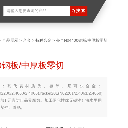
>
产品展示
>
合金
>
特种合金
> 齐全N04400钢板/中厚板零切
00钢板/中厚板零切
述：
其代表材质为、钢等。尼可尔合金：
02200/2.4060/2.4066).Nickel201(N02201/2.4061/2.4068)
添加Ti元素防止晶界腐蚀。加工硬化性优无磁性）海水里用
、染料、造纸。