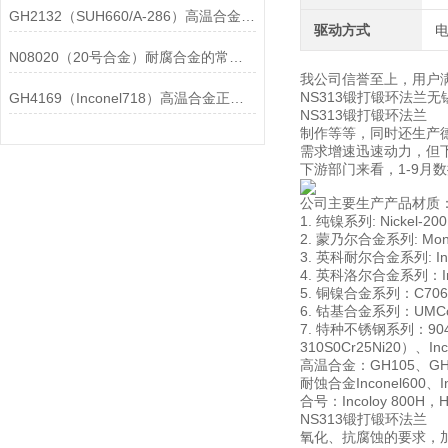
GH2132（SUH660/A-286）高温合金在各行业中的具体应用分享
驱动方式
N08020（20号合金）耐腐合金的常见问题相应解决方法分享
我公司信誉至上，用户
NS313锻打锻环法
GH4169（Inconel718）高温合金正确存放的指导原则分享
NS313锻打锻环法兰
制作等等，同时还生产德
需求增速迅速动力，但
下游部门来看，1-9
公司主要生产产品材质
1. 纯镍系列: Nickel-20
2. 蒙乃尔合金系列: Monel
3. 英科耐尔合金系列: Incon
4. 英科洛尔合金系列：Incol
5. 铜镍合金系列：C706009
6. 钴基合金系列：UMCo-5
7. 特种不锈钢系列：904L00
310S0Cr25Ni20）、In
高温合金：GH105、GH10
耐蚀合金Inconel600、Inc
合号：Incoloy 800H，Has
NS313锻打锻环法兰
氧化、抗腐蚀的要求，加