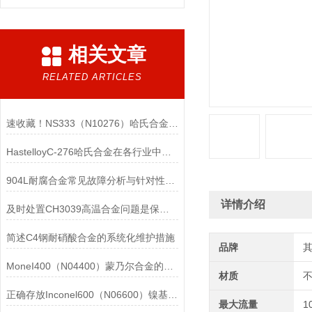
相关文章
RELATED ARTICLES
速收藏！NS333（N10276）哈氏合金常见问题的解决方法分享
HastelloyC-276哈氏合金在各行业中具体应用的详细介绍
904L耐腐合金常见故障分析与针对性解决方法分享
详情介绍
及时处置CH3039高温合金问题是保障装备可靠性的关键
简述C4钢耐硝酸合金的系统化维护措施
品牌
MoneI400（N04400）蒙乃尔合金的正确使用方法介绍
材质
正确存放Inconel600（N06600）镍基合金的重要性介绍
最大流量
1