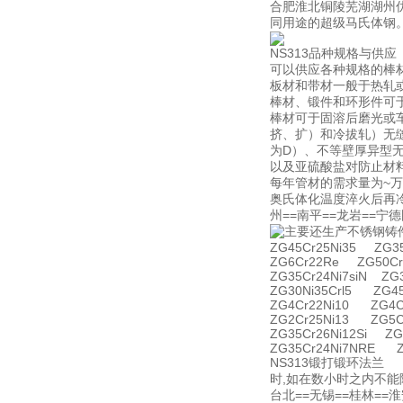
合肥淮北铜陵芜湖湖州
同用途的超级马氏体钢
NS313品种规格与供应
可以供应各种规格的棒
板材和带材一般于热轧
棒材、锻件和环形件可
棒材可于固溶后磨光或车
挤、扩）和冷拔轧）无
为D）、不等壁厚异型无
以及亚硫酸盐对防止材
每年管材的需求量为~万
奥氏体化温度淬火后再冷
州==南平==龙岩==
主要还生产不锈钢铸
ZG45Cr25Ni35 ZG35
ZG6Cr22Re ZG50Cr
ZG35Cr24Ni7siN ZG
ZG30Ni35Crl5 ZG4
ZG4Cr22Ni10 ZG4C
ZG2Cr25Ni13 ZG5C
ZG35Cr26Ni12Si ZG
ZG35Cr24Ni7NRE Z
NS313锻打锻环法兰
时,如在数小时之内不能
台北==无锡==桂林==淮