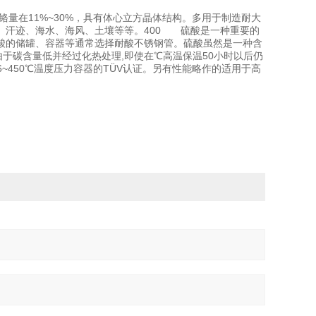
铬量在11%~30%，具有体心立方晶体结构。多用于制造耐大
、汗迹、海水、海风、土壤等等。400 硫酸是一种重要的
酸的储罐、容器等通常选择耐酸不锈钢管。硫酸虽然是一种含
于碳含量低并经过化热处理,即使在℃高温保温50小时以后仍
~450℃温度压力容器的TÜV认证。另有性能略作的适用于高