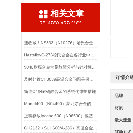
相关文章
RELATED ARTICLES
速收藏！NS333（N10276）哈氏合金常见问题的解决方法分享
HastelloyC-276哈氏合金在各行业中具体应用的详细介绍
904L耐腐合金常见故障分析与针对性解决方法分享
详情介
及时处置CH3039高温合金问题是保障装备可靠性的关键
简述C4钢耐硝酸合金的系统化维护措施
品牌
MoneI400（N04400）蒙乃尔合金的正确使用方法介绍
材质
正确存放Inconel600（N06600）镍基合金的重要性介绍
最大流量
GH2132（SUH660/A-286）高温合金在各行业中的具体应用分享
驱动方式