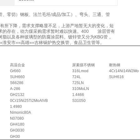
缝管、零切）钢板、法兰毛坯/成品/加工）、弯头、三通、管
负荷有所下降，需求支撑略显不足，上游产地暂无大的变化，短
求的存在，动力煤采购需求暂时难以快速。400 涂层管有
树脂以及各种玻璃型的防腐涂层料。镀锌管又分为KBG管，
市==淮安市==高雄==吉林锅炉热交换管、食品卫生管等。
高温合金
尿素级不锈钢
耐热钢
Gr660
316Lmod
4Cr14Ni14W2Mo
SUH660
724L
SUH616
S66286
725LN
A-286
310MoLN
GH2132
1.4466
0Cr15Ni25Ti2MoAlVB
S31050
1.4980
Nimonic80A
N07080
GH4180
GH3030
GH30