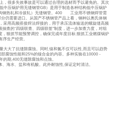
实上，很多失效事故是可以通过合理的选材而予以避免的。其次
低中压锅炉用无缝钢管GB）是用于制造各种结构低中压锅炉
构钢热轧和冷拔轧）无缝钢管。400 工业用不锈钢焊管需
一部分仍需要进口。从国产不锈钢管产品上看，钢种以奥氏体钢
型，采用高频搭接焊法焊接的，用于承压流体输送的螺旋缝高频
抽查的“四级联查、四级联签"制度，进一步加查力度，对组
度，狠抓节能预警调控，确保完成年度目标;狠抓工业燃煤锅炉
业有序生产经营。
含氮量大大了抗缝隙腐蚀。同时,镍和氮不仅可以性,而且可以趋势
腐蚀性能和25%的镍合金的内容。多种实验在10000 -
- 2年的期,400无缝隙腐蚀和点蚀。
体、海水、盐和有机酸。此外耐蚀性,保证定时清洁。