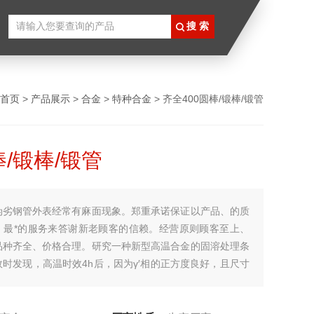
首页
>
产品展示
>
合金
>
特种合金
> 齐全400圆棒/锻棒/锻管
棒/锻棒/锻管
伪劣钢管外表经常有麻面现象。郑重承诺保证以产品、的质
、最*的服务来答谢新老顾客的信赖。经营原则顾客至上、
品种齐全、价格合理。研究一种新型高温合金的固溶处理条
时发现，高温时效4h后，因为γ′相的正方度良好，且尺寸
320nm)，延长时效时间，γ′相长大，继续延长时间，γ′相边
。