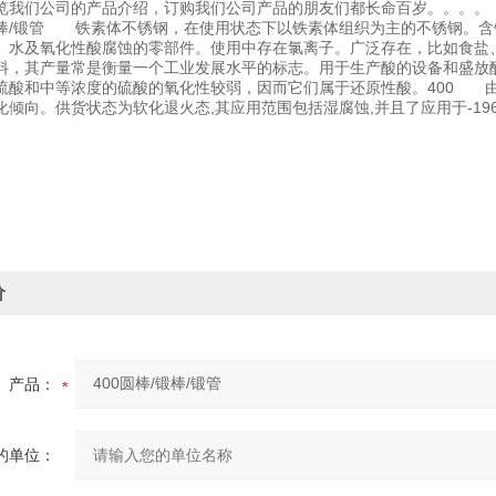
览我们公司的产品介绍，订购我们公司产品的朋友们都长命百岁。。。。
/锻棒/锻管 铁素体不锈钢，在使用状态下以铁素体组织为主的不锈钢。含
、水及氧化性酸腐蚀的零部件。使用中存在氯离子。广泛存在，比如食盐
料，其产量常是衡量一个工业发展水平的标志。用于生产酸的设备和盛放
硫酸和中等浓度的硫酸的氧化性较弱，因而它们属于还原性酸。400 由
化倾向。供货状态为软化退火态,其应用范围包括湿腐蚀,并且了应用于-196
。
价
产品：
的单位：