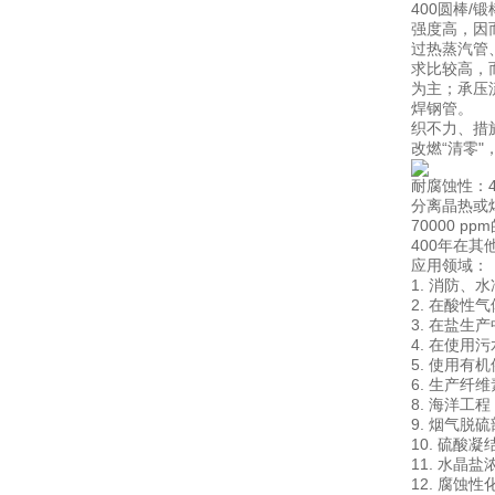
400圆棒
强度高，因
过热蒸汽管
求比较高，
为主；承压
焊钢管。 
织不力、措
改燃“清零
耐腐蚀性：4
分离晶热或
70000 p
400年在
应用领域：
1. 消防
2. 在酸
3. 在盐
4. 在使
5. 使用
6. 生产纤
8. 海洋工
9. 烟气脱
10. 硫酸
11. 水晶
12. 腐蚀