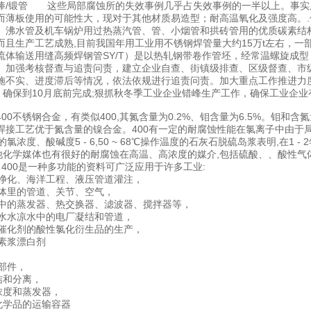
/锻棒/锻管 这些局部腐蚀所的失效事例几乎占失效事例的一半以上。事
而薄板使用的可能性大，现对于其他材质易造型；耐高温氧化及强度高。.
、沸水管及机车锅炉用过热蒸汽管、管、小烟管和拱砖管用的优质碳素结
而且生产工艺成熟,目前我国年用工业用不锈钢焊管量大约15万t左右，
流体输送用缝高频焊钢管SY/T）是以热轧钢带卷作管坯，经常温螺旋成
加强考核督查与追责问责，建立企业自查、街镇级排查、区级督查、市级
施不实、进度滞后等情况，依法依规进行追责问责。加大重点工作推进力
"，确保到10月底前完成;狠抓秋冬季工业企业错峰生产工作，确保工业企
00不锈钢合金，有类似400,其氮含量为0.2%、钼含量为6.5%。钼和
焊接工艺优于氮含量的镍合金。400有一定的耐腐蚀性能在氯离子中由于局部
pm的氯浓度、酸碱度5 - 6,50 ~ 68℃操作温度的石灰石脱硫岛浆表明,在1 
其他化学媒体也有很好的耐腐蚀在高温、高浓度的媒介,包括硫酸、、酸性气
 400是一种多功能的资料可广泛应用于许多工业:
、水净化、海洋工程、液压管道灌注，
性气体里的管道、关节、空气，
生产中的蒸发器、热交换器、滤波器、搅拌器等，
用污水水凉水中的电厂凝结和管道，
有机催化剂的酸性氯化衍生品的生产，
维素浆漂白剂
程
硫部件，
凝结和分离，
盐浓度和蒸发器，
性化学品的运输容器