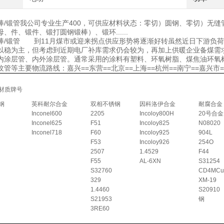
/锻棒/锻管我公司专业生产400，可供应材料状态：零切）圆钢、零切）无
、件、锻件、锻打圆钢锻棒）、锻环......
/锻棒/锻管 到11月煤市或迎来拐点供应形势将逐渐好转虽然近日下游
以稳为主，但考虑到近期电厂补库需求仍会较为，再加上供暖企业备煤需
内涂层管、内外涂层管。通常采用的涂料有塑料、环氧树脂、煤焦油环氧
纹管等主要物流路线：嘉兴==东营==北京==上海==杭州==南宁==嘉兴
材质牌号
钢
英科耐尔合金
双相不锈钢
因科洛伊合金
耐腐合金
Inconel600
2205
Incoloy800H
20号合金
Inconel625
F51
Incoloy825
N08020
Inconel718
F60
Incoloy925
904L
F53
Incoloy926
254O
2507
1.4529
F44
F55
AL-6XN
S31254
S32760
CD4MCu
329
XM-19
1.4460
S20910
S21953
钢
3RE60