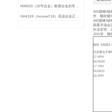
N08020（20号合金）耐腐合金的常见问题相应解决方法分享
400圆棒
件、螺栓螺母
GH4169（Inconel718）高温合金正确存放的指导原则分享
400圆棒
期看市场会
外涂层管、
JDG管，螺
国劲【劲国】
沉淀硬化不锈
17-4PH
SUS630
17-7PH
SUS631
15-5PH