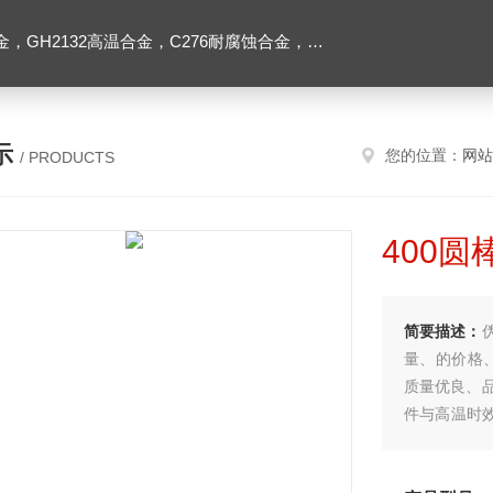
2高温合金，C276耐腐蚀合金，1J50精密合金，Inconel600镍基合金
示
您的位置：
网站
/ PRODUCTS
400圆
简要描述：
量、的价格
质量优良、
件与高温时效
较小(150~
缘开始钝化