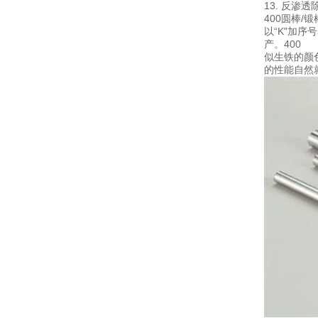
13. 反渗
400圆棒/
以“K"加
产。400
似生铁的颜
的性能自然