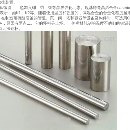
透除盐装置。
锻棒/锻管 也加入硼、铈、镁等晶界强化元素。镍基铸造高温合金castnickel
序号表示，如K1、K2等。随着使用温度和强度的，高温合金的合金化程度
 在制造耐硫酸腐蚀的管道、泵、阀、塔和容器等设备及构件时，可选用CrN
色，原因有两点二、它的坯料是土坯。、伪劣材轧制的温度不他们的钢温
就无法达标。