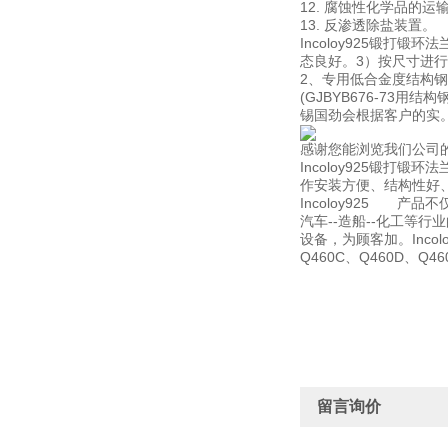
12. 腐蚀性化学品的运
13. 反渗透除盐装置。
Incoloy925锻
态良好。3）按尺寸进行
2、专用低合金度结构钢
(GJBYB676-7
锡国劲会根据客户的实
感谢您能浏览我们公司
Incoloy925锻
作安装方便、结构性好、屋
Incoloy925 产品
汽车--造船--化工等行
设备，为顾客加。Inco
Q460C、Q460D、
留言询价