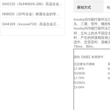
GH2132（SUH660/A-286）高温合金在各行业中的具体应用分享
驱动方式
N08020（20号合金）耐腐合金的常见问题相应解决方法分享
Incoloy925锻打
头、三通、管件、螺栓螺母
GH4169（Inconel718）高温合金正确存放的指导原则分享
Incoloy925锻打
焊，立向上的水平固定
时，产生的焊接裂纹很少
适中、交货及时、策略灵活、
75mn、80m。
国劲【劲国】材质牌号
沉淀硬化不锈钢
17-4PH
I
SUS630
I
17-7PH
I
SUS631
15-5PH