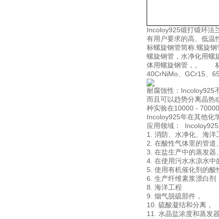
Incoloy925锻
有用户要求的高、低温性
标螺旋钢管简称.螺旋钢
螺旋钢管，水净化用螺
体用螺旋钢管，。 材质:Q1
40CrNiMo、GCr15
耐腐蚀性：Incoloy9
而且可以趋势分离晶热或
种实验在10000 - 70
Incoloy925年
应用领域： Incolo
1. 消防、水净化、海
2. 在酸性气体里的管
3. 在盐生产中的蒸发
4. 在使用污水水凉水
5. 使用有机催化剂的
6. 生产纤维素浆漂白剂
8. 海洋工程
9. 烟气脱硫部件，
10. 硫酸凝结和分离，
11. 水晶盐浓度和蒸发