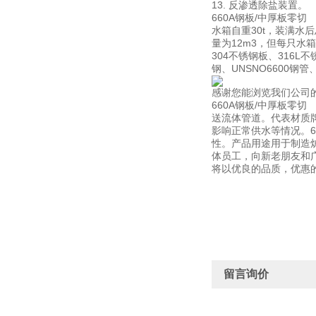
13. 反渗透除盐装置。
660A钢板/中厚板零
水箱自重30t，装满水
量为12m3，但每只水
304不锈钢板、316L
钢、UNSNO6600
感谢您能浏览我们公司
660A钢板/中厚板零切
送流体管道。代表材质
影响正常供水等情况。6
性。产品用途用于制造
体员工，向新老朋友和
将以优良的品质，优惠
留言询价