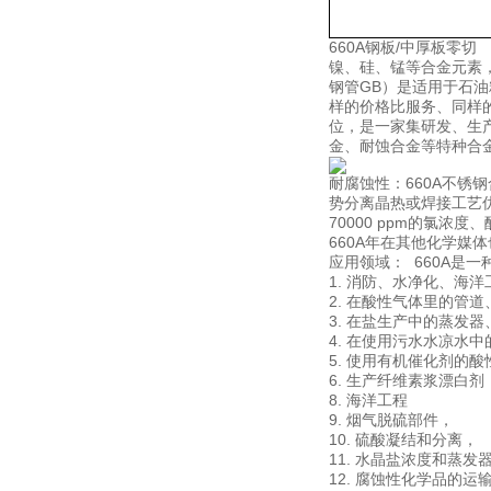
660A钢板/中厚板
镍、硅、锰等合金元素，使
钢管GB）是适用于石
样的价格比服务、同样
位，是一家集研发、生
金、耐蚀合金等特种合
耐腐蚀性：660A不锈钢
势分离晶热或焊接工艺优
70000 ppm的氯浓度、
660A年在其他化学媒
应用领域： 660A是
1. 消防、水净化、海
2. 在酸性气体里的管
3. 在盐生产中的蒸发
4. 在使用污水水凉水
5. 使用有机催化剂的
6. 生产纤维素浆漂白剂
8. 海洋工程
9. 烟气脱硫部件，
10. 硫酸凝结和分离，
11. 水晶盐浓度和蒸发
12. 腐蚀性化学品的运