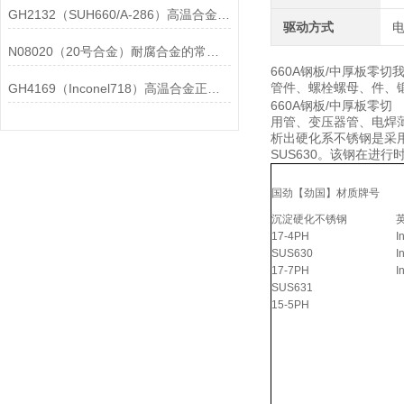
GH2132（SUH660/A-286）高温合金在各行业中的具体应用分享
驱动方式
N08020（20号合金）耐腐合金的常见问题相应解决方法分享
660A钢板/中厚板零
管件、螺栓螺母、件、锻件
GH4169（Inconel718）高温合金正确存放的指导原则分享
660A钢板/中厚板
用管、变压器管、电焊
析出硬化系不锈钢是采
SUS630。该钢在进
国劲【劲国】材质牌号
沉淀硬化不锈钢
17-4PH
I
SUS630
I
17-7PH
I
SUS631
15-5PH