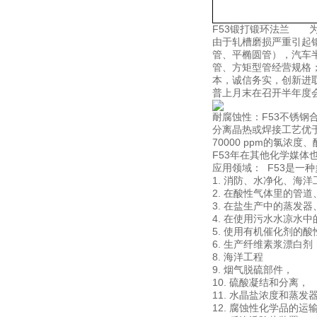
F53锻打锻环法兰 
由于轧槽磨损严重引起
管、平椭圆管），汽车
管、方矩型管经营规格；(15
本，诚信务实，创新进取
普上月末在召开半年度
耐腐蚀性：F53不锈钢
分离晶热或焊接工艺优于
70000 ppm的氯浓度、
F53年在其他化学媒体
应用领域： F53是一
1. 消防、水净化、海
2. 在酸性气体里的管
3. 在盐生产中的蒸发
4. 在使用污水水凉水
5. 使用有机催化剂的
6. 生产纤维素浆漂白剂
8. 海洋工程
9. 烟气脱硫部件，
10. 硫酸凝结和分离，
11. 水晶盐浓度和蒸发
12. 腐蚀性化学品的运