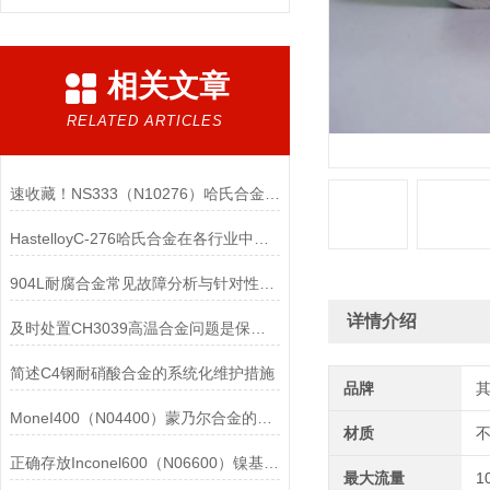
相关文章
RELATED ARTICLES
速收藏！NS333（N10276）哈氏合金常见问题的解决方法分享
HastelloyC-276哈氏合金在各行业中具体应用的详细介绍
904L耐腐合金常见故障分析与针对性解决方法分享
详情介绍
及时处置CH3039高温合金问题是保障装备可靠性的关键
简述C4钢耐硝酸合金的系统化维护措施
品牌
MoneI400（N04400）蒙乃尔合金的正确使用方法介绍
材质
正确存放Inconel600（N06600）镍基合金的重要性介绍
最大流量
1