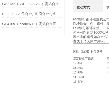
GH2132（SUH660/A-286）高温合金在各行业中的具体应用分享
驱动方式
N08020（20号合金）耐腐合金的常见问题相应解决方法分享
F53锻打锻环法兰我公
螺栓螺母、件、锻件、锻打
GH4169（Inconel718）高温合金正确存放的指导原则分享
F53锻打锻环法兰 粉末
伸率可以达到1000%
展出来的钢号如CrMoV
也属于马氏体耐热钢。
国劲【劲国】材质牌号
沉淀硬化不锈钢
17-4PH
I
SUS630
I
17-7PH
I
SUS631
15-5PH