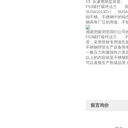
13. 反渗透除盐装置。
F53锻打锻环法兰 
SUS41013Cr），
钼不锈。不锈钢中的钼
钢具有广泛的用途。不
感谢您能浏览我们公司
F53锻打锻环法兰 不
管，采用管材专用洛氏
不锈钢焊管生产设备简
一般压力和腐蚀性介质及
以上的内容就是不锈钢
可以直接生产热成品管
留言询价