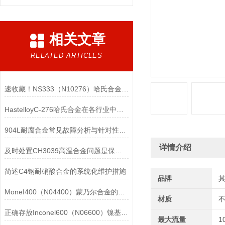
相关文章
RELATED ARTICLES
速收藏！NS333（N10276）哈氏合金常见问题的解决方法分享
HastelloyC-276哈氏合金在各行业中具体应用的详细介绍
904L耐腐合金常见故障分析与针对性解决方法分享
详情介绍
及时处置CH3039高温合金问题是保障装备可靠性的关键
简述C4钢耐硝酸合金的系统化维护措施
品牌
MoneI400（N04400）蒙乃尔合金的正确使用方法介绍
材质
正确存放Inconel600（N06600）镍基合金的重要性介绍
最大流量
1