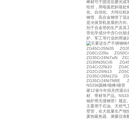
棒材可于固溶后磨光或车
给丝，用电弧把斜坡处熔
化、自动化、大吨位机
钢管、高合金钢管了迅
是冷拔管机发展的方向。
别于合金管的生产及其
管化学成分中含Cr比
炉、军工等行业的用途
主要还生产不锈钢铸
ZG45Cr25Ni35 ZG35
ZG6Cr22Re ZG50Cr
ZG35Cr24Ni7siN ZG
ZG30Ni35Crl5 ZG4
ZG4Cr22Ni10 ZG4C
ZG2Cr25Ni13 ZG5C
ZG35Cr26Ni12Si ZG
ZG35Cr24Ni7NRE Z
NS336圆棒/锻棒/锻
家12省今年拟关闭退出
材、带材等产品。NS3
锅炉用无缝钢管》规定
主要用于石油、天然气
壁管，在大批量生产地
废热吸热器、测量仪表