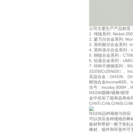
公司主要生产产品材质
1. 纯镍系列: Nickel-20
2. 蒙乃尔合金系列: Monel
3. 英科耐尔合金系列: Incon
4. 英科洛尔合金系列：Incol
5. 铜镍合金系列：C706009
6. 钴基合金系列：UMCo-5
7. 特种不锈钢系列：904L00
310S0Cr25Ni20）、In
高温合金：GH105、GH10
耐蚀合金Inconel600、Inc
合号：Incoloy 800H，Has
NS336圆棒/锻棒/锻管 
金中添加了能单晶寿命
CrNiTi,CrNi,Cr
NS336品种规格与供应
可以供应各种规格的棒
板材和带材一般于热轧
棒材、锻件和环形件可