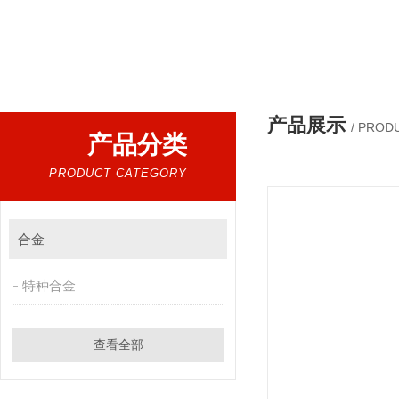
热门搜索：
Incoloy 825镍基合金,B10铜镍合金，GH2132高温合金，C276
产品展示
/ PROD
产品分类
PRODUCT CATEGORY
合金
特种合金
查看全部