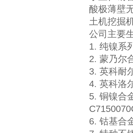
酸极薄壁
土机挖掘
公司主要
1. 纯镍系列:
2. 蒙乃尔合
3. 英科耐尔合
4. 英科洛尔
5. 铜镍合金
C7150070
6. 钴基合金