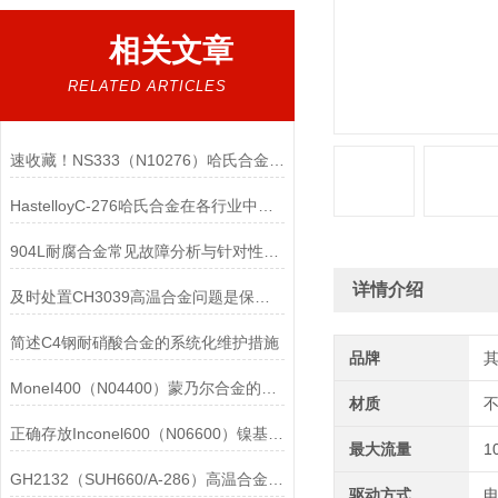
相关文章
RELATED ARTICLES
速收藏！NS333（N10276）哈氏合金常见问题的解决方法分享
HastelloyC-276哈氏合金在各行业中具体应用的详细介绍
904L耐腐合金常见故障分析与针对性解决方法分享
详情介绍
及时处置CH3039高温合金问题是保障装备可靠性的关键
简述C4钢耐硝酸合金的系统化维护措施
品牌
MoneI400（N04400）蒙乃尔合金的正确使用方法介绍
材质
正确存放Inconel600（N06600）镍基合金的重要性介绍
最大流量
1
GH2132（SUH660/A-286）高温合金在各行业中的具体应用分享
驱动方式