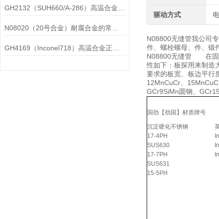
GH2132（SUH660/A-286）高温合金在各行业中的具体应用分享
驱动方式
N08020（20号合金）耐腐合金的常见问题相应解决方法分享
N08800无缝管我公
件、螺栓螺母、件、锻件、
GH4169（Inconel718）高温合金正确存放的指导原则分享
N08800无缝管 
性如下：板探用来制造
要求的板宽、板边平行度
12MnCuCr、15MnCu
GCr9SiMn圆钢、GCr1
国劲【劲国】材质牌号
沉淀硬化不锈钢
17-4PH
I
SUS630
I
17-7PH
I
SUS631
15-5PH