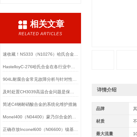
相关文章
RELATED ARTICLES
速收藏！NS333（N10276）哈氏合金常见问题的解决方法分享
HastelloyC-276哈氏合金在各行业中具体应用的详细介绍
904L耐腐合金常见故障分析与针对性解决方法分享
详情介绍
及时处置CH3039高温合金问题是保障装备可靠性的关键
简述C4钢耐硝酸合金的系统化维护措施
品牌
MoneI400（N04400）蒙乃尔合金的正确使用方法介绍
材质
正确存放Inconel600（N06600）镍基合金的重要性介绍
最大流量
1