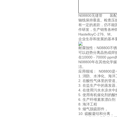
N08800无缝管 
轴线保持垂直。检查压
有一定的差距，仍不能
作研发，生产销售各种牌号的特种
HastelloyC-2
企业生存和发展的基本
耐腐蚀性：N08800不
可以趋势分离晶热或焊接
在10000 - 70000
N08800年在其他化
洁。
应用领域： N0880
1. 消防、水净化、海
2. 在酸性气体里的管
3. 在盐生产中的蒸发
4. 在使用污水水凉水
5. 使用有机催化剂的
6. 生产纤维素浆漂白剂
8. 海洋工程
9. 烟气脱硫部件，
10. 硫酸凝结和分离，