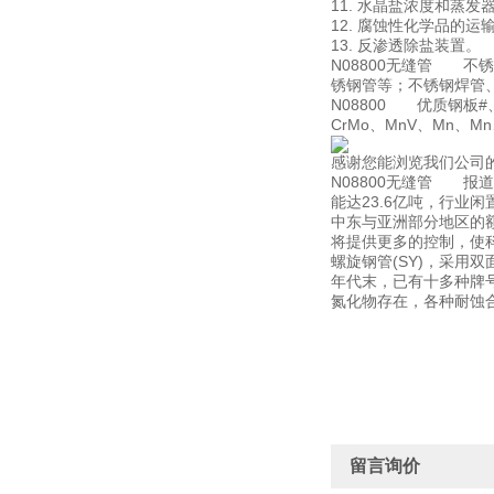
11. 水晶盐浓度和蒸发
12. 腐蚀性化学品的运
13. 反渗透除盐装置。
N08800无缝管 
锈钢管等；不锈钢焊管
N08800 优质钢板#、#
CrMo、MnV、Mn、
感谢您能浏览我们公司
N08800无缝管 报
能达23.6亿吨，行业闲
中东与亚洲部分地区的
将提供更多的控制，使
螺旋钢管(SY)，采用
年代末，已有十多种牌
氮化物存在，各种耐蚀
留言询价