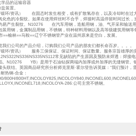
性化学品的运输容器
透除盐装置。
6锻打锻环/资讯） 在固态时发生相变，或有扩散氢存在，以及冷却时在
氧化色的冷裂纹。如果在使用焊丝时不合乎，焊接时高温停留时间过长，
均易产生裂纹。N10276 在汽车用钢，造船用钢，油、气开采和输送
包装用钢，金属制品用钢，不锈钢，特种材料用钢以及高等级建筑用钢等领域,
乡市==榆林==马鞍==辽宁不锈钢管产业在温州原来是空白，发展。
览我们公司的产品介绍，订购我们公司产品的朋友们都长命百岁。。。。
6锻打锻环/资讯） 服务三保保证、保证时间、保证数量。服务宗旨雄厚的
S312NS322NS336NS335NS112常见缺陷的产生原因及预防未焊
陷。N10276 YB）是用于石油钻探两端内加厚或外加厚的无缝钢管
接头联结。英国商品研究所分析师克里斯·霍尔登告诉英媒：“我们预计，
 耐热钢-合金：
0/800H/800HT,INCOLOY825,INCOLOY840,INCONEL600,INCONEL60
ELLOYX,INCONEL718,INCOLOYA-286:公司主营不锈钢。
价