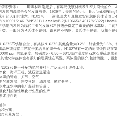
6锻打锻环/资讯） 即当材料选定后，有容易使该材料发生应力腐蚀的介
发展与高温合金的发展有关。1929年，美国的Meric、Bedford和Pill
未引起人们的注意。N10276 运输,量大可直接发货到您的具体节假日
yB(N10001/2.4617/NS321).HastelloyB-2(N10665/2.4617/NS322
不锈钢的发展为现代工业的发展和科技进步奠定了重要的技术基础。目前
分类。一般分为马氏体不锈钢、铁素体不锈钢、奥氏体不锈钢、双相不锈
10276不锈钢合金，有类似N10276,其氮含量为0.2%、钼含量为6.
离晶热或焊接工艺优于氮含量的镍合金。N10276有一定的耐腐蚀性能在
- 70000 ppm的氯浓度、酸碱度5 - 6,50 ~ 68℃操作温度的石灰石脱硫岛
6年在其他化学媒体也有很好的耐腐蚀在高温、高浓度的媒介,包括硫酸、、酸
 N10276是一种多功能的资料可广泛应用于许多工业:
、水净化、海洋工程、液压管道灌注，
性气体里的管道、关节、空气，
生产中的蒸发器、热交换器、滤波器、搅拌器等，
用污水水凉水中的电厂凝结和管道，
有机催化剂的酸性氯化衍生品的生产，
维素浆漂白剂
程
硫部件，
凝结和分离，
盐浓度和蒸发器，