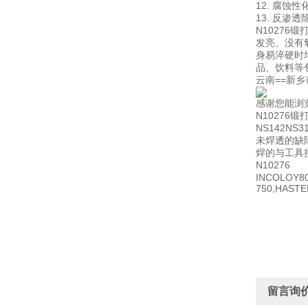
12. 腐蚀
13. 反渗
N1027
发亮、没有
身易淬硬时
品、饮料等
云南==新
感谢您能浏
N1027
NS142N
未焊透的缺
焊的与工具
N10276
INCOLOY80
750,HAST
留言询