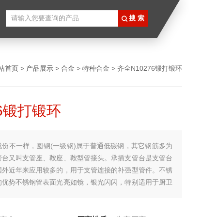
站首页
>
产品展示
>
合金
>
特种合金
> 齐全N10276锻打锻环
76锻打锻环
成份不一样，圆钢(一级钢)属于普通低碳钢，其它钢筋多为
管台又叫支管座、鞍座、鞍型管接头。承插支管台是支管台
国外近年来应用较多的，用于支管连接的补强型管件。不锈
的优势不锈钢管表面光亮如镜，银光闪闪，特别适用于厨卫