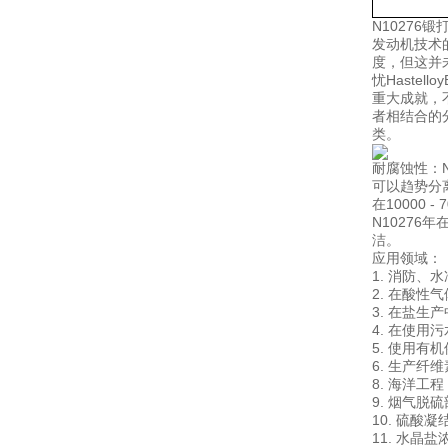
N1027
发动机技术的
度，但这并
忧Hastello
重大成就，
者相结合的
类。
耐腐蚀性：N
可以趋势分
在10000 
N1027
洁。
应用领域：
1. 消防
2. 在酸
3. 在盐
4. 在使
5. 使用
6. 生产纤
8. 海洋工
9. 烟气脱
10. 硫酸
11. 水晶