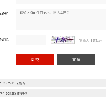
充说明：
验证码：
请输入计算结果（
齐全XM-19无缝管
齐全309S圆棒/锻棒