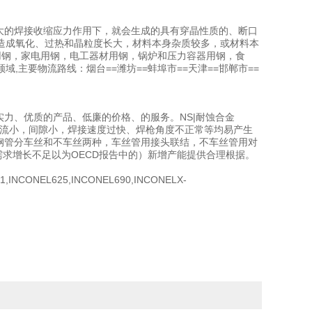
过大的焊接收缩应力作用下，就会生成的具有穿晶性质的、断口
造成氧化、过热和晶粒度长大，材料本身杂质较多，或材料本
用钢，家电用钢，电工器材用钢，锅炉和压力容器用钢，食
主要物流路线：烟台==潍坊==蚌埠市==天津==邯郸市==
实力、优质的产品、低廉的价格、的服务。NS|耐蚀合金
透：焊接电流小，间隙小，焊接速度过快、焊枪角度不正常等均易产生
。钢管分车丝和不车丝两种，车丝管用接头联结，不车丝管用对
需求增长不足以为OECD报告中的）新增产能提供合理根据。
1,INCONEL625,INCONEL690,INCONELX-