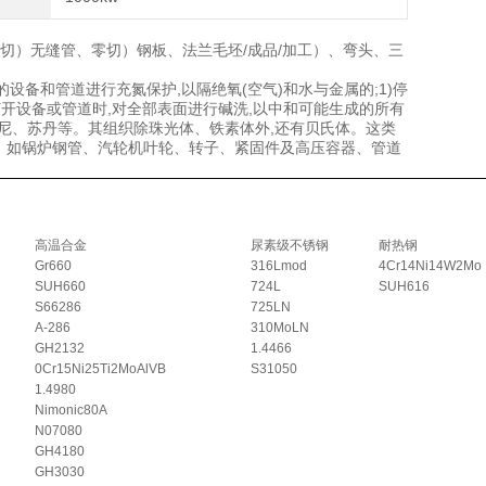
、零切）无缝管、零切）钢板、法兰毛坯/成品/加工）、弯头、三
的设备和管道进行充氮保护,以隔绝氧(空气)和水与金属的;1)停
须打开设备或管道时,对全部表面进行碱洗,以中和可能生成的所有
、印尼、苏丹等。其组织除珠光体、铁素体外,还有贝氏体。这类
。如锅炉钢管、汽轮机叶轮、转子、紧固件及高压容器、管道
高温合金
尿素级不锈钢
耐热钢
Gr660
316Lmod
4Cr14Ni14W2Mo
SUH660
724L
SUH616
S66286
725LN
A-286
310MoLN
GH2132
1.4466
0Cr15Ni25Ti2MoAlVB
S31050
1.4980
Nimonic80A
N07080
GH4180
GH3030