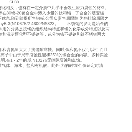
GH30
。与此相反，也有在一定介质中几乎不会发生应力腐蚀的材料。
ing等在80镍-20铬合金中溶入少量的钛和铝，了合金的蠕变强
不休息,随到随提所售钢板,公司负责售后跟踪,为您排除后顾之
).HastelloyB-3(N10675/2.4600/NS323。 不锈钢的发明是冶金的
常用的分类是按钢的组织结构特点和钢的化学成分特点以及两
钢和沉淀硬化型不锈钢等，或分为铬不锈钢和镍不锈钢两大
5%。钼和含氮量大大了抗缝隙腐蚀。同时,镍和氮不仅可以性,而且
氯离子中由于局部腐蚀性能和25%的镍合金的内容。多种实验
浆表明,在1 - 2年的期,N10276无缝隙腐蚀和点蚀。
性气体、海水、盐和有机酸。此外,为的耐蚀性,保证定时清