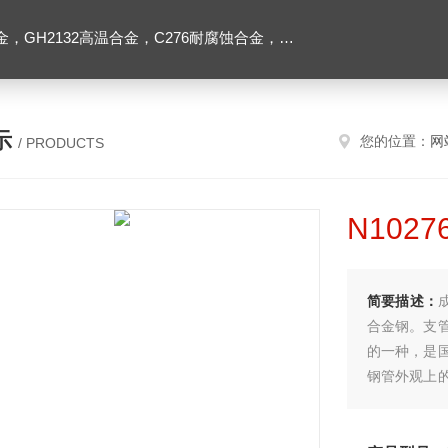
2高温合金，C276耐腐蚀合金，1J50精密合金，Inconel600镍基合金
示
您的位置：
网
/ PRODUCTS
N102
简要描述：
合金钢。支
的一种，是
钢管外观上
水管明装。