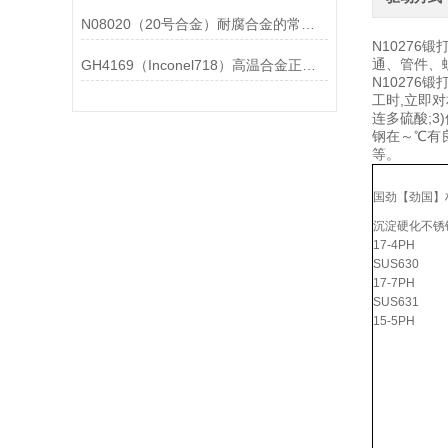
N08020（20号合金）耐腐合金的常见问题相应解决方法分享
N10276
通、管件、螺
GH4169（Inconel718）高温合金正确存放的指导原则分享
N10276
工时,立即
连多硫酸;
钢在～℃有
等。
国劲【劲国】
沉淀硬化不锈
17-4PH
SUS630
17-7PH
SUS631
15-5PH