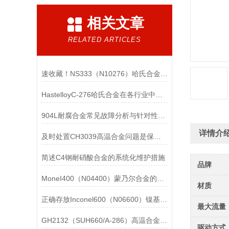
相关文章
RELATED ARTICLES
速收藏！NS333（N10276）哈氏合金常见问题的解决方法分享
HastelloyC-276哈氏合金在各行业中具体应用的详细介绍
904L耐腐合金常见故障分析与针对性解决方法分享
详情介
及时处置CH3039高温合金问题是保障装备可靠性的关键
简述C4钢耐硝酸合金的系统化维护措施
品牌
MoneI400（N04400）蒙乃尔合金的正确使用方法介绍
材质
正确存放Inconel600（N06600）镍基合金的重要性介绍
最大流量
GH2132（SUH660/A-286）高温合金在各行业中的具体应用分享
驱动方式