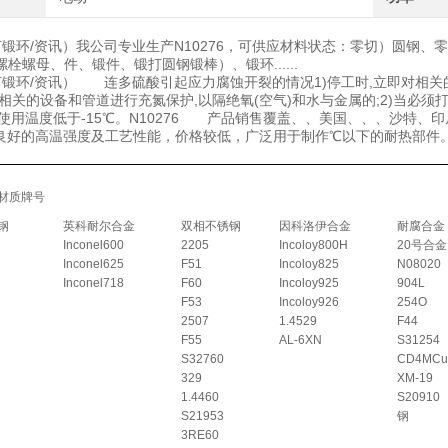
锻打锻环/资讯）我公司专业生产N10276，可供应材料状态：零切）圆钢
栓螺母、件、锻件、锻打圆钢锻棒）、锻环......
锻打锻环/资讯） 连多硫酸引起应力腐蚀开裂的情况1)停工时,立即对相关
对相关的设备和管道进行充氮保护,以隔绝氧(空气)和水与金属的;2)当必
3)使用温度低于-15℃。N10276 产品销售覆盖、、美国、、、沙特
良好的高温强度及工艺性能，价格较低，广泛用于制作℃以下的耐热部件
材质牌号
钢
英科耐尔合金
双相不锈钢
因科洛伊合金
耐腐合金
Inconel600
2205
Incoloy800H
20号合金
Inconel625
F51
Incoloy825
N08020
Inconel718
F60
Incoloy925
904L
F53
Incoloy926
254O
2507
1.4529
F44
F55
AL-6XN
S31254
S32760
CD4MCu
329
XM-19
1.4460
S20910
S21953
钢
3RE60