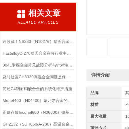
相关文章
RELATED ARTICLES
速收藏！NS333（N10276）哈氏合金常见问题的解决方法分享
HastelloyC-276哈氏合金在各行业中具体应用的详细介绍
904L耐腐合金常见故障分析与针对性解决方法分享
详情介绍
及时处置CH3039高温合金问题是保障装备可靠性的关键
简述C4钢耐硝酸合金的系统化维护措施
品牌
MoneI400（N04400）蒙乃尔合金的正确使用方法介绍
材质
正确存放Inconel600（N06600）镍基合金的重要性介绍
最大流量
1
GH2132（SUH660/A-286）高温合金在各行业中的具体应用分享
驱动方式