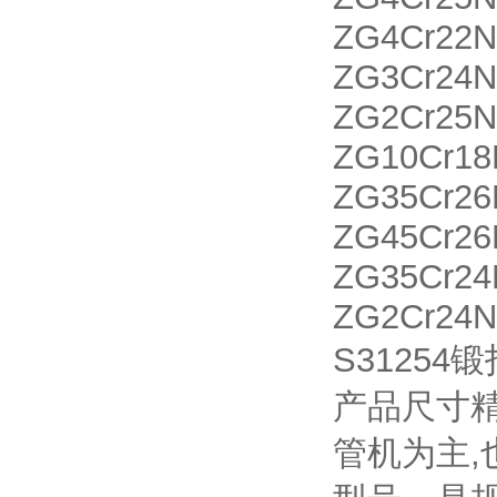
ZG4Cr22
ZG3Cr24
ZG2Cr2
ZG10Cr18
ZG35Cr2
ZG45Cr2
ZG35Cr2
ZG2Cr24
S3125
产品尺寸
管机为主