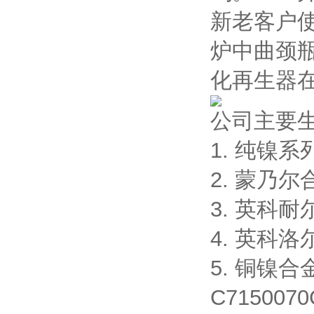
新老客户使
炉中曲颈
化再生器在
公司主要
1. 纯镍系列:
2. 蒙乃尔合
3. 英科耐尔合
4. 英科洛尔
5. 铜镍合金
C7150070