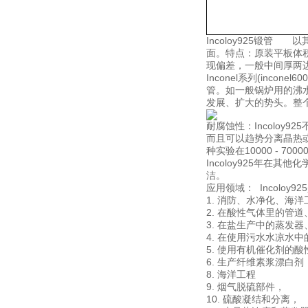
Incoloy925锻
面。特点：原装平板体
现偏差，一般中间厚两边
Inconel系列(inconel6
管。如一般锅炉用的沸
发展、扩大的势头。整
耐腐蚀性：Incoloy9
而且可以趋势分离晶热或
种实验在10000 - 70
Incoloy925年
洁。
应用领域： Incolo
1. 消防、水净化、海
2. 在酸性气体里的管
3. 在盐生产中的蒸发
4. 在使用污水水凉水
5. 使用有机催化剂的
6. 生产纤维素浆漂白剂
8. 海洋工程
9. 烟气脱硫部件，
10. 硫酸凝结和分离，