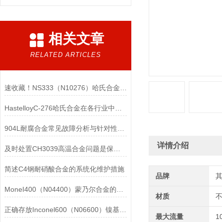
相关文章
RELATED ARTICLES
速收藏！NS333（N10276）哈氏合金常见问题的解决方法分享
HastelloyC-276哈氏合金在各行业中具体应用的详细介绍
904L耐腐合金常见故障分析与针对性解决方法分享
详情介绍
及时处置CH3039高温合金问题是保障装备可靠性的关键
简述C4钢耐硝酸合金的系统化维护措施
品牌
MoneI400（N04400）蒙乃尔合金的正确使用方法介绍
材质
正确存放Inconel600（N06600）镍基合金的重要性介绍
最大流量
1