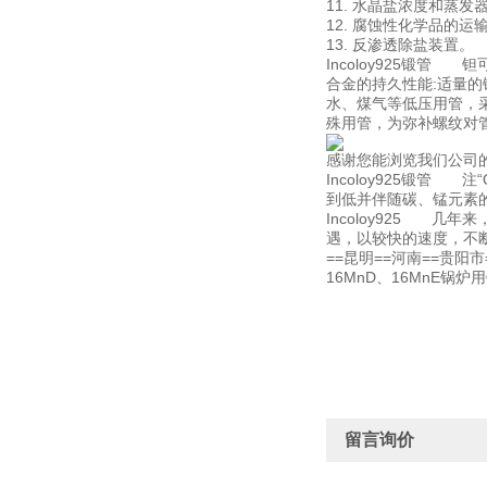
11. 水晶盐浓度和蒸发
12. 腐蚀性化学品的运
13. 反渗透除盐装置。
Incoloy925锻管
合金的持久性能:适量的
水、煤气等低压用管，
殊用管，为弥补螺纹对
感谢您能浏览我们公司
Incoloy925锻
到低并伴随碳、锰元素
Incoloy925 
遇，以较快的速度，不断
==昆明==河南==贵阳市
16MnD、16MnE锅炉用
留言询价