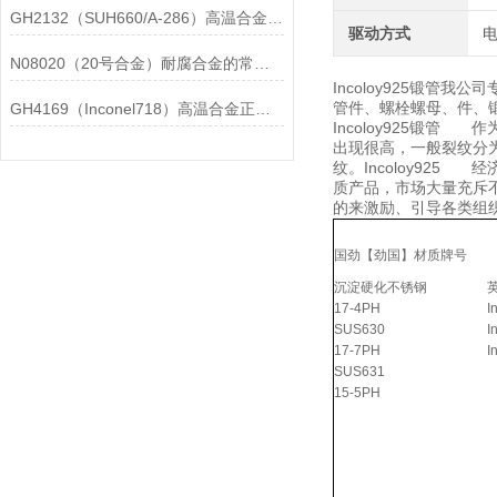
GH2132（SUH660/A-286）高温合金在各行业中的具体应用分享
驱动方式
N08020（20号合金）耐腐合金的常见问题相应解决方法分享
Incoloy925锻管
管件、螺栓螺母、件、锻件
GH4169（Inconel718）高温合金正确存放的指导原则分享
Incoloy925锻
出现很高，一般裂纹分
纹。Incoloy92
质产品，市场大量充斥
的来激励、引导各类组
国劲【劲国】材质牌号
沉淀硬化不锈钢
17-4PH
I
SUS630
I
17-7PH
I
SUS631
15-5PH