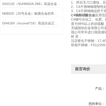
1、焊后无刀口腐蚀，
GH2132（SUH660/A-286）高温合金在各行业中的具体应用分享
2、C4不锈钢钢塑韧
3、C4不锈钢钢远胜
N08020（20号合金）耐腐合金的常见问题相应解决方法分享
C4钢耐硝酸合金
应用范
C4钢可在化工、化肥
GH4169（Inconel718）高温合金正确存放的指导原则分享
度为98%以上的浓硫酸
无锡国劲合金有限公司
我公司常年进口韩国浦
材 质：
沉淀硬化不锈钢：17-4PH(SUS
双相不锈钢：F51(2205 / S3
留言询价
产品：
您的单位：