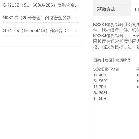
GH2132（SUH660/A-286）高温合金在各行业中的具体应用分享
驱动方式
N08020（20号合金）耐腐合金的常见问题相应解决方法分享
NS334锻打锻环我公
件、螺栓螺母、件、锻件、
GH4169（Inconel718）高温合金正确存放的指导原则分享
NS334锻打锻环 Hastello
围长度在通常长度范围
模、档次为目标，进一
国劲【劲国】材质牌号
沉淀硬化不锈钢
17-4PH
I
SUS630
I
17-7PH
I
SUS631
15-5PH