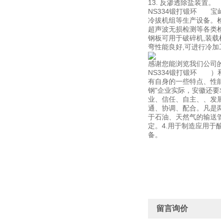
13. 反渗透除盐装置。
NS334锻打锻环 
冷拔机组等生产设备。
超声波无损检测等各类
钢板可用于破碎机,装载机
弯性能良好,可进行冷
感谢您能浏览我们公司
NS334锻打锻环 ）
有自身的一些特点、性
钢"企业实际，安徽还要
业、信任、自主、、发
通、协调、配合。凡是
于石油、天然气的输送
定。4.用于制造应用于酸
备。
留言询价