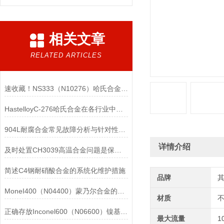
相关文章
RELATED ARTICLES
速收藏！NS333（N10276）哈氏合金常见问题的解决方法分享
HastelloyC-276哈氏合金在各行业中具体应用的详细介绍
904L耐腐合金常见故障分析与针对性解决方法分享
详情介绍
及时处置CH3039高温合金问题是保障装备可靠性的关键
简述C4钢耐硝酸合金的系统化维护措施
品牌
MoneI400（N04400）蒙乃尔合金的正确使用方法介绍
材质
正确存放Inconel600（N06600）镍基合金的重要性介绍
最大流量
1