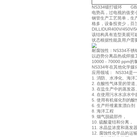
NS334锻打锻环 G
电势高，过电视的值变
钢管生产工艺简单，生
格多，设备投资少，芬兰进口
DILLIDUR400V/4
该结构具有造型美观可
状态根据性能及用户需
耐腐蚀性：NS334不锈
以趋势分离晶热或焊接工
10000 - 70000 
NS334年在其他化学
应用领域： NS334
1. 消防、水净化、海
2. 在酸性气体里的管
3. 在盐生产中的蒸发
4. 在使用污水水凉水
5. 使用有机催化剂的
6. 生产纤维素浆漂白剂
8. 海洋工程
9. 烟气脱硫部件，
10. 硫酸凝结和分离，
11. 水晶盐浓度和蒸发
12. 腐蚀性化学品的运