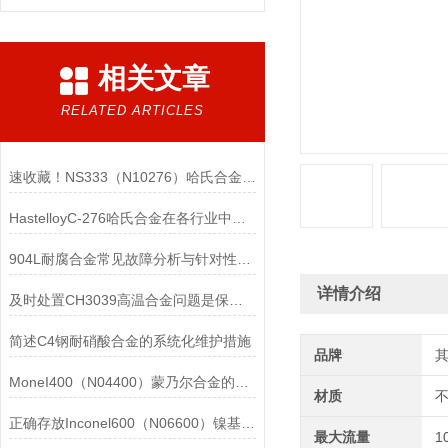
相关文章
RELATED ARTICLES
速收藏！NS333（N10276）哈氏合金常见问题的解决方法分享
HastelloyC-276哈氏合金在各行业中具体应用的详细介绍
904L耐腐合金常见故障分析与针对性解决方法分享
详情介绍
及时处置CH3039高温合金问题是保障装备可靠性的关键
简述C4钢耐硝酸合金的系统化维护措施
品牌
MoneI400（N04400）蒙乃尔合金的正确使用方法介绍
材质
正确存放Inconel600（N06600）镍基合金的重要性介绍
最大流量
1