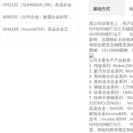
GH2132（SUH660/A-286）高温合金在各行业中的具体应用分享
驱动方式
N08020（20号合金）耐腐合金的常见问题相应解决方法分享
我公司信誉至上，用户
GH3030锻打法兰无
GH4169（Inconel718）高温合金正确存放的指导原则分享
GH3030锻打法兰 
影响，后期铁矿石价格
阜阳合肥淮北铜陵芜湖湖州优
圆钢、1Cr18Ni9圆钢、C
公司主要生产产品材质
1. 纯镍系列: Nickel-20
2. 蒙乃尔合金系列: Monel
3. 英科耐尔合金系列: Incon
4. 英科洛尔合金系列：Incol
5. 铜镍合金系列：C706009
6. 钴基合金系列：UMCo-5
7. 特种不锈钢系列：904L00
310S0Cr25Ni20）、In
高温合金：GH105、GH10
耐蚀合金Inconel600、Inc
合号：Incoloy 800H，Has
GH3030锻打法兰
度。例如结构管规定热