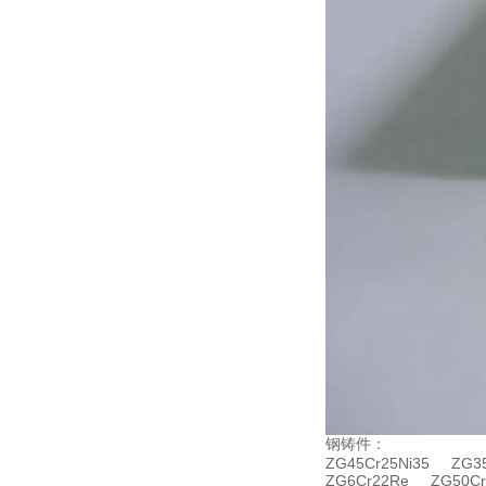
钢铸件：
ZG45Cr25Ni35 ZG35
ZG6Cr22Re ZG50Cr