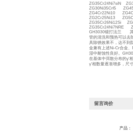
ZG35Cr24Ni7siN ZG
ZG30Ni35Crl5 ZG4
ZG4Cr22Ni10 ZG4C
ZG2Cr25Ni13 ZG5C
ZG35Cr26Ni12Si ZG
ZG35Cr24Ni7NRE Z
GH3030锻打法兰 
管的清洗和预热可以去
具除锈效果不，达不到防
金兼有上述Ni-Cr合
湿中耐蚀性良好。GH3
在基体中弭散分布的γ
γ'相数量逐渐增多，尺
留言询价
产品：