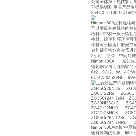
公司全体员工热忱欢迎
可提供切割,零售产品名称：2
254O0.6×1000×C15
Nimonic80A品种规格
可以供应各种规格的棒
板材和带材一般于热轧
棒材、锻件和环形件可
棒材可于固溶后磨光或车
金和部分铸造合金需进行
2小时，空冷；中间处理
Nimonic80A 
缝化钢管与无缝钢管的区
Cr2、9Cr2、W、4CrW
6Cr4W3Mo2VNb、6W
主要还生产不锈钢铸
ZG45Cr25Ni35 ZG35
ZG6Cr22Re ZG50Cr
ZG35Cr24Ni7siN ZG
ZG30Ni35Crl5 ZG4
ZG4Cr22Ni10 ZG4C
ZG2Cr25Ni13 ZG5C
ZG35Cr26Ni12Si ZG
ZG35Cr24Ni7NRE Z
Nimonic80A钢
会有掉肉的现象，即凹凸