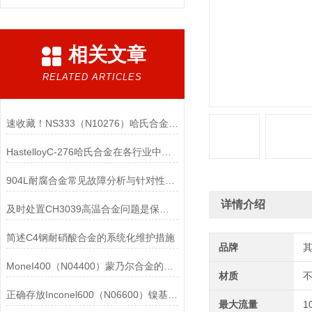
相关文章
RELATED ARTICLES
速收藏！NS333（N10276）哈氏合金常见问题的解决方法分享
HastelloyC-276哈氏合金在各行业中具体应用的详细介绍
904L耐腐合金常见故障分析与针对性解决方法分享
详情介绍
及时处置CH3039高温合金问题是保障装备可靠性的关键
简述C4钢耐硝酸合金的系统化维护措施
品牌
MoneI400（N04400）蒙乃尔合金的正确使用方法介绍
材质
正确存放Inconel600（N06600）镍基合金的重要性介绍
最大流量
1