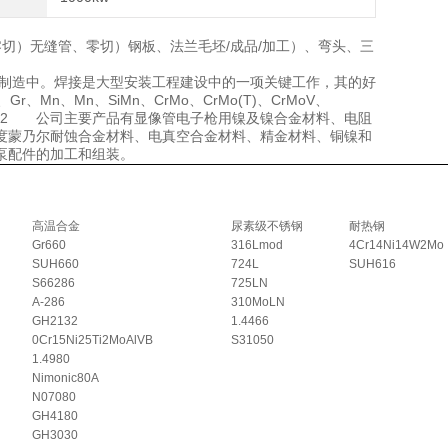
）圆钢、零切）无缝管、零切）钢板、法兰毛坯/成品/加工）、弯头、三
设备制造中。焊接是大型安装工程建设中的一项关键工作，其的好
n、Mn、SiMn、CrMo、CrMo(T)、CrMoV、
20Ni14Si2 公司主要产品有显像管电子枪用镍及镍合金材料、电阻
度蒙乃尔耐蚀合金材料、电真空合金材料、精金材料、铜镍和
泵配件的加工和组装。
高温合金
尿素级不锈钢
耐热钢
Gr660
316Lmod
4Cr14Ni14W2Mo
SUH660
724L
SUH616
S66286
725LN
A-286
310MoLN
GH2132
1.4466
0Cr15Ni25Ti2MoAlVB
S31050
1.4980
Nimonic80A
N07080
GH4180
GH3030