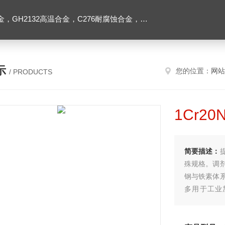
2高温合金，C276耐腐蚀合金，1J50精密合金，Inconel600镍基合金
示
您的位置：
网站
/ PRODUCTS
1Cr20
简要描述：
殊规格。调
钢与铁素体
多用于工业加
310S，加