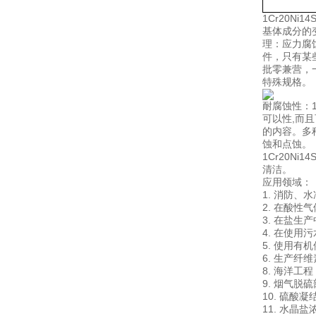
1Cr20Ni
基体成分的变
理：应力腐
件，只有某
批零兼营，
特殊规格。
耐腐蚀性：1
可以性,而且
的内容。多种实
蚀和点蚀。
1Cr20N
清洁。
应用领域： 
1. 消防
2. 在酸
3. 在盐
4. 在使
5. 使用
6. 生产纤
8. 海洋工
9. 烟气脱
10. 硫酸
11. 水晶