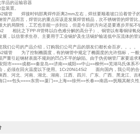
性化学品的运输容器
透除盐装置。
Ni14Si2锻管 焊接时钨部离焊件距离2mm左右，焊丝要顺着坡口沿着
钢管产品而言，焊管比的重点应该是发展焊管精品，次不锈钢管的焊管比
很大的局限性，工艺也非能一步到位，但是今后的方向还是要逐步开拓不
i14Si2 相比之下PP-R管终以白色难分解的高分子）、铜管以有毒铜绿氧化
发展，以信誉求生存。主要用于工业锅炉及生活锅炉输送低中压流体的管
览我们公司的产品介绍，订购我们公司产品的朋友们都长命百岁。。。。
Ni14Si2锻管 为了控制椭圆度，有的钢管中规定了椭圆度的允许指标，
损严重引起钢材表面不规则的凹凸不平的缺陷。由于伪劣钢管厂家要追求利润，
安阳市====成都==秦皇岛==济南==咸阳==中山==柳州==芜湖马
会，必须在回火温度以下使用。1Cr20Ni14Si2 面向国内，我公司
陕西、河北、河南、湖北、湖南、江西、四川、广东、广西、黑龙江、吉
口==包头====东营==厦门==上海==徐州==长春==南昌==抚顺其耐久
价