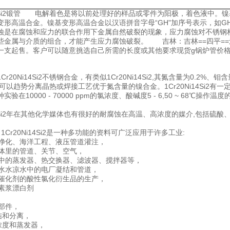
14Si2锻管 电解着色是将以前处理好的样品或零件为阳极，着色液中。镍基变形高温合金
形高温合金。镍基变形高温合金以汉语拼音字母“GH"加序号表示，如GH36、
蚀是在腐蚀和应力的联合作用下金属自然破裂的现象，应力腐蚀对不锈钢
些金属与介质的组合，才能产生应力腐蚀破裂。 吉林：吉林==四平==辽源
一支起售。客户可以随意挑选自己所需的长度或其他要求现货g锅炉管价
Cr20Ni14Si2不锈钢合金，有类似1Cr20Ni14Si2,其氮含量为0.
可以趋势分离晶热或焊接工艺优于氮含量的镍合金。1Cr20Ni14Si2
验在10000 - 70000 ppm的氯浓度、酸碱度5 - 6,50 ~ 68℃操作温度
i14Si2年在其他化学媒体也有很好的耐腐蚀在高温、高浓度的媒介,包括硫
1Cr20Ni14Si2是一种多功能的资料可广泛应用于许多工业:
、水净化、海洋工程、液压管道灌注，
性气体里的管道、关节、空气，
生产中的蒸发器、热交换器、滤波器、搅拌器等，
用污水水凉水中的电厂凝结和管道，
有机催化剂的酸性氯化衍生品的生产，
维素浆漂白剂
程
硫部件，
凝结和分离，
盐浓度和蒸发器，