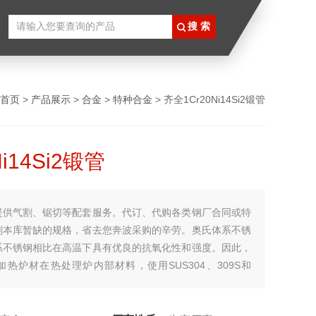
首页
>
产品展示
>
合金
>
特种合金
> 齐全1Cr20Ni14Si2锻管
Ni14Si2锻管
提供气割、锯切等配套服务。代订、代购各类钢厂合同或特
剂本库暂缺的规格，省去您奔波采购的辛劳。奥氏体系不锈
系不锈钢相比在高温下具有优良的抗氧化性和强度。因此，
热炉材在热处理炉内部材料，使用SUS304、309S和
热器的散热管处于燃烧气体的氧化性气氛下。