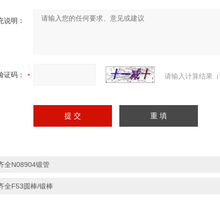
充说明：
验证码：
请输入计算结果（
齐全N08904锻管
齐全F53圆棒/锻棒