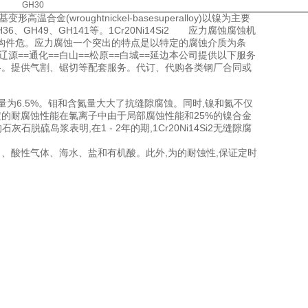
GH30
(wroughtnickel-basesuperalloy)以镍为主要
GH49、GH141等。1Cr20Ni14Si2 应力腐蚀腐蚀机
构件危。应力腐蚀一个突出的特点是以特定的腐蚀介质为条
==通化==白山==松原==白城==延边本公司提供以下服务
格。提供气割、锯切等配套服务。代订、代购各类钢厂合同或
2%、钼含量为6.5%。钼和含氮量大大了抗缝隙腐蚀。同时,镍和氮不仅
有一定的耐腐蚀性能在氯离子中由于局部腐蚀性能和25%的镍合金
的石灰石脱硫岛浆表明,在1 - 2年的期,1Cr20Ni14Si2无缝隙腐
酸、、酸性气体、海水、盐和有机酸。此外,为的耐蚀性,保证定时