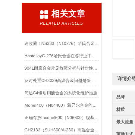
相关文章
RELATED ARTICLES
速收藏！NS333（N10276）哈氏合金常见问题的解决方法分享
HastelloyC-276哈氏合金在各行业中具体应用的详细介绍
904L耐腐合金常见故障分析与针对性解决方法分享
详情介
及时处置CH3039高温合金问题是保障装备可靠性的关键
简述C4钢耐硝酸合金的系统化维护措施
品牌
MoneI400（N04400）蒙乃尔合金的正确使用方法介绍
材质
正确存放Inconel600（N06600）镍基合金的重要性介绍
最大流量
GH2132（SUH660/A-286）高温合金在各行业中的具体应用分享
驱动方式