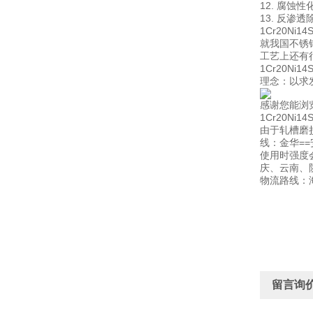
12. 腐蚀
13. 反渗
1Cr20
就我国不锈
工艺上还有
1Cr20N
理念：以求
感谢您能浏
1Cr20
由于轧槽磨
线：金华==
使用时强度
庆、云南、
物流路线：海
留言询