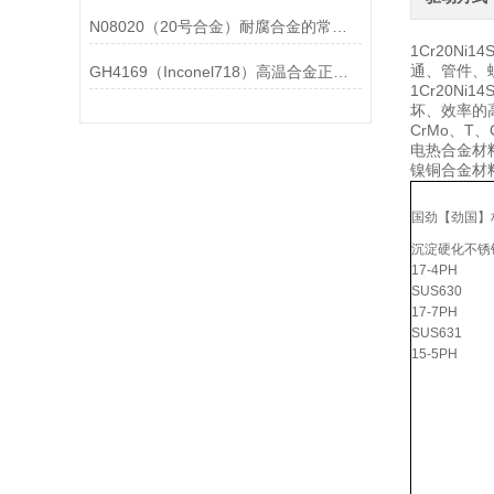
N08020（20号合金）耐腐合金的常见问题相应解决方法分享
1Cr20N
通、管件、螺
GH4169（Inconel718）高温合金正确存放的指导原则分享
1Cr20
坏、效率的高
CrMo、T
电热合金材
镍铜合金材
国劲【劲国】
沉淀硬化不锈
17-4PH
SUS630
17-7PH
SUS631
15-5PH