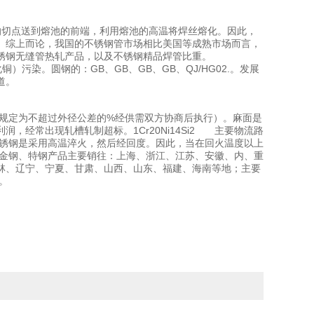
管子的切点送到熔池的前端，利用熔池的高温将焊丝熔化。因此，
。综上而论，我国的不锈钢管市场相比美国等成熟市场而言，
锈钢无缝管热轧产品，以及不锈钢精品焊管比重。
铜）污染。圆钢的：GB、GB、GB、GB、QJ/HG02.。发展
道。
一般规定为不超过外径公差的%经供需双方协商后执行）。麻面是
经常出现轧槽轧制超标。1Cr20Ni14Si2 主要物流路
氏体系不锈钢是采用高温淬火，然后经回度。因此，当在回火温度以上
的合金钢、特钢产品主要销往：上海、浙江、江苏、安徽、内、重
林、辽宁、宁夏、甘肃、山西、山东、福建、海南等地；主要
性。