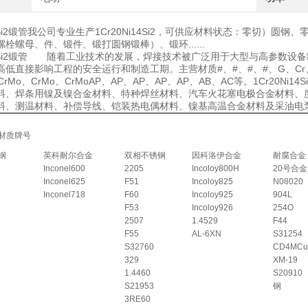
i14Si2锻管我公司专业生产1Cr20Ni14Si2，可供应材料状态：零切
栓螺母、件、锻件、锻打圆钢锻棒）、锻环......
Ni14Si2锻管 随着工业技术的发展，焊接技术被广泛用于大型与高参数
低直接影响工程的安全运行和制造工期。主营材质#、#、#、#、G、Cr、Gr、M
、CrMo、CrMo、CrMoAP、AP、AP、AP、AP、AB、AC等。1Cr
料、焊条用镍及镍合金材料、特种焊丝材料、汽车火花塞电极合金材料、
料、测温材料、补偿导线、铠装热电偶材料、镍基高温合金材料及采油电
材质牌号
钢
英科耐尔合金
双相不锈钢
因科洛伊合金
耐腐合金
Inconel600
2205
Incoloy800H
20号合金
Inconel625
F51
Incoloy825
N08020
Inconel718
F60
Incoloy925
904L
F53
Incoloy926
254O
2507
1.4529
F44
F55
AL-6XN
S31254
S32760
CD4MCu
329
XM-19
1.4460
S20910
S21953
钢
3RE60