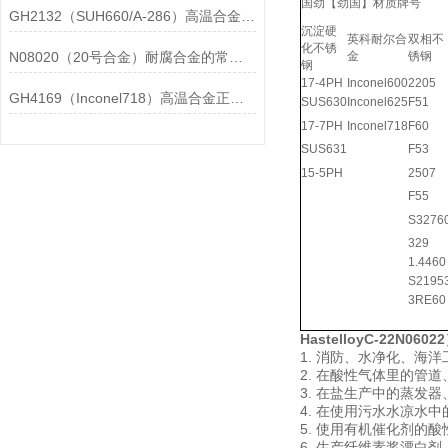
国劲【劲国】材质牌号
GH2132（SUH660/A-286）高温合金在各行业中的具体应用分享
沉淀硬
英科耐尔合
双相不
化不锈
N08020（20号合金）耐腐合金的常见问题相应解决方法分享
金
锈钢
钢
17-4PH
Inconel600
2205
GH4169（Inconel718）高温合金正确存放的指导原则分享
SUS630
Inconel625
F51
17-7PH
Inconel718
F60
SUS631
F53
15-5PH
2507
F55
S3276
329
1.4460
S2195
3RE60
HastelloyC-22N06
1. 消防、水净化、海
2. 在酸性气体里的管
3. 在盐生产中的蒸发
4. 在使用污水水凉水
5. 使用有机催化剂的
6. 生产纤维素浆漂白剂