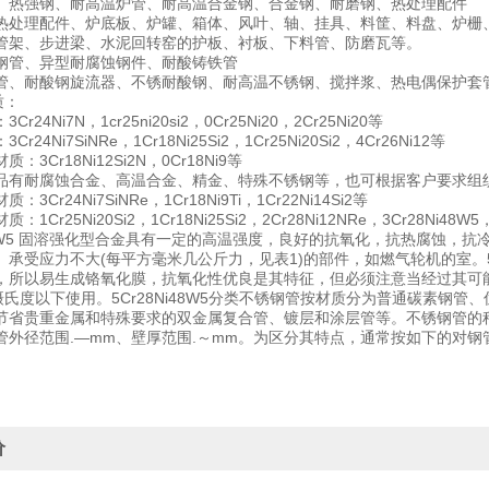
、热强钢、耐高温炉管、耐高温合金钢、合金钢、耐磨钢、热处理配件
热处理配件、炉底板、炉罐、箱体、风叶、轴、挂具、料筐、料盘、炉栅
管架、步进梁、水泥回转窑的护板、衬板、下料管、防磨瓦等。
钢管、异型耐腐蚀钢件、耐酸铸铁管
管、耐酸钢旋流器、不锈耐酸钢、耐高温不锈钢、搅拌浆、热电偶保护套
质：
r24Ni7N，1cr25ni20si2，0Cr25Ni20，2Cr25Ni20等
r24Ni7SiNRe，1Cr18Ni25Si2，1Cr25Ni20Si2，4Cr26Ni12等
：3Cr18Ni12Si2N，0Cr18Ni9等
品有耐腐蚀合金、高温合金、精金、特殊不锈钢等，也可根据客户要求组
3Cr24Ni7SiNRe，1Cr18Ni9Ti，1Cr22Ni14Si2等
1Cr25Ni20Si2，1Cr18Ni25Si2，2Cr28Ni12NRe，3Cr28Ni48W5，
Ni48W5 固溶强化型合金具有一定的高温强度，良好的抗氧化，抗热腐蚀
承受应力不大(每平方毫米几公斤力，见表1)的部件，如燃气轮机的室。5Cr
，所以易生成铬氧化膜，抗氧化性优良是其特征，但必须注意当经过其可
0摄氏度以下使用。5Cr28Ni48W5分类不锈钢管按材质分为普通碳素
节省贵重金属和特殊要求的双金属复合管、镀层和涂层管等。不锈钢管的
管外径范围.—mm、壁厚范围.～mm。为区分其特点，通常按如下的对钢
价