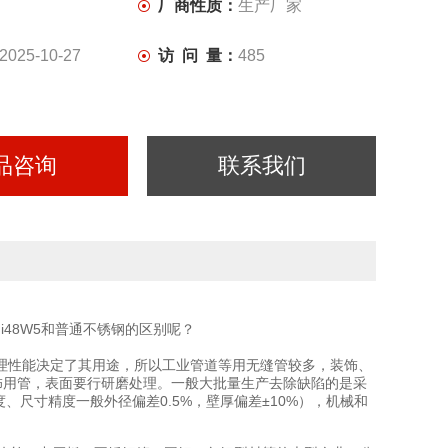
厂商性质：
生产厂家
2025-10-27
访 问 量：
485
品咨询
联系我们
8Ni48W5和普通不锈钢的区别呢？
缝管的物理性能决定了其用途，所以工业管道等用无缝管较多，装饰、
于装饰用管，表面要行研磨处理。一般大批量生产去除缺陷的是采
、尺寸精度一般外径偏差0.5%，壁厚偏差±10%），机械和