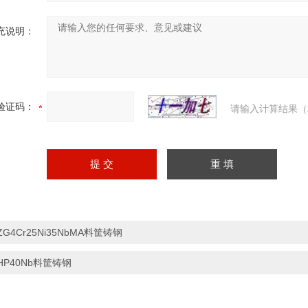
充说明：
验证码：
请输入计算结果（
ZG4Cr25Ni35NbMA料筐铸钢
HP40Nb料筐铸钢