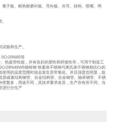
、篦子板、耐热耐磨衬板、导向板、吊耳、挂钩、喷嘴、闸
管。
织试验和生产。
0Cr20Ni80等
，抗冷、热疲劳性能，并有良好的塑性和焊接性等，可用于制造工
28Ni48W5轴铸钢 铁素体不锈钢与奥氏体不锈钢相比Cr的
能使用的温度范围时就会发生异常氧化。并且强度也明显，故
钢管、优质碳素结构钢管、合金结构管、合金钢管、轴承钢管、不锈
种类繁多，用途不同，其技术要求各异，生产亦有所不同。当
管进行分生产