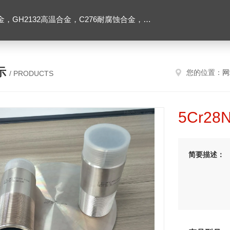
2高温合金，C276耐腐蚀合金，1J50精密合金，Inconel600镍基合金
示
您的位置：
网
/ PRODUCTS
5Cr28
简要描述：