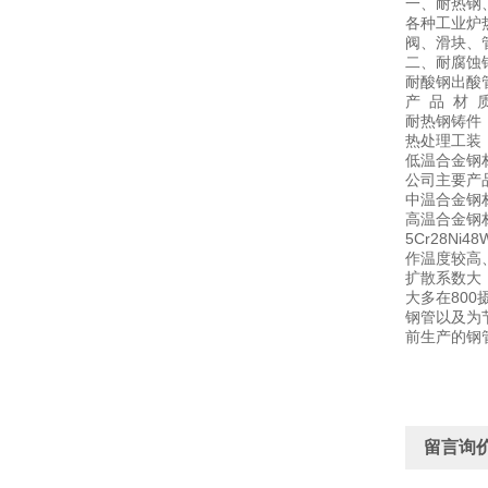
一、耐热钢
各种工业炉
阀、滑块、
二、耐腐蚀
耐酸钢出酸
产 品 材 
耐热钢铸件：3C
热处理工装：3C
低温合金钢材质
公司主要产
中温合金钢材质：
高温合金钢材质：
5Cr28
作温度较高、
扩散系数大
大多在80
钢管以及为
前生产的钢
留言询