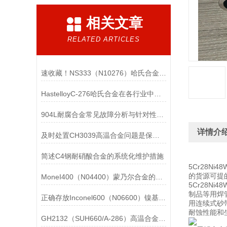
相关文章
RELATED ARTICLES
速收藏！NS333（N10276）哈氏合金常见问题的解决方法分享
HastelloyC-276哈氏合金在各行业中具体应用的详细介绍
904L耐腐合金常见故障分析与针对性解决方法分享
详情介
及时处置CH3039高温合金问题是保障装备可靠性的关键
简述C4钢耐硝酸合金的系统化维护措施
5Cr28N
的货源可提
MoneI400（N04400）蒙乃尔合金的正确使用方法介绍
5Cr28N
制品等用焊
正确存放Inconel600（N06600）镍基合金的重要性介绍
用连续式砂
耐蚀性能和
GH2132（SUH660/A-286）高温合金在各行业中的具体应用分享