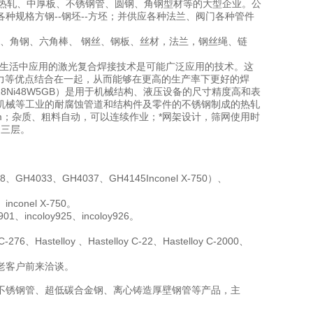
热轧、中厚板、不锈钢管、圆钢、角钢型材等的大型企业。公
--各种规格方钢--钢坯--方坯；并供应各种法兰、阀门各种管件
角钢、六角棒、 钢丝、钢板、丝材，法兰，钢丝绳、链
日常生活中应用的激光复合焊接技术是可能广泛应用的技术。这
力等优点结合在一起，从而能够在更高的生产率下更好的焊
8Ni48W5GB）是用于机械结构、液压设备的尺寸精度高和表
机械等工业的耐腐蚀管道和结构件及零件的不锈钢制成的热轧
28mm；杂质、粗料自动，可以连续作业；*网架设计，筛网使用时
用三层。
GH4033、GH4037、GH4145Inconel X-750）、
inconel X-750。
01、incoloy925、incoloy926。
-276、Hastelloy 、Hastelloy C-22、Hastelloy C-2000、
老客户前来洽谈。
径不锈钢管、超低碳合金钢、离心铸造厚壁钢管等产品，主