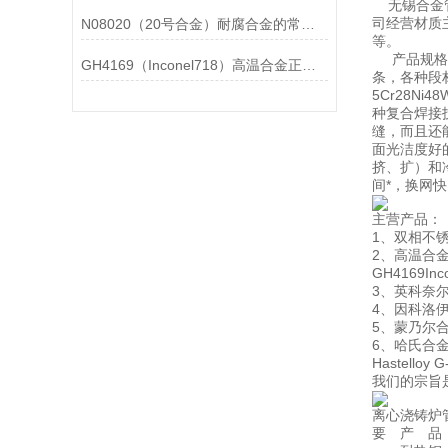
无锡合金管
司经营材质主
N08020（20号合金）耐腐合金的常见问题相应解决方法分享
等。
产品规格有
GH4169（Inconel718）高温合金正确存放的指导原则分享
条，各种段
5Cr28
种复合焊接
缝，而且还
面光洁度好
挤、扩）和冷
间*，换网
主营产品：
1、双相不锈钢
2、高温合金：G
GH4169In
3、英科奈尔合金：
4、因科洛伊合金：
5、蒙乃尔合金：
6、哈氏合金：Has
Hastelloy 
我们的宗旨
离心浇铸炉
要 产 品