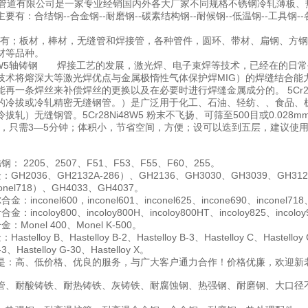
道有限公司是一家专业经销国内外各大厂家不同规格不锈钢冷轧薄板、
要有：合结钢--合金钢--耐磨钢--碳素结构钢--耐候钢--低温钢--工具钢
；板材，棒材，无缝管和焊接管，各种管件，圆环、带材、扁钢、方钢、
材等品种。
Ni48W5轴铸钢 焊接工艺的发展，激光焊、电子束焊等技术，已经在的
技术将熔深大等激光焊优点与金属极惰性气体保护焊MIG）的焊缝结合能
能再一条焊丝来补偿焊丝的更换以及在必要时进行焊缝金属成分的。 5Cr2
的冷拔或冷轧精密无缝钢管。）是广泛用于化工、石油、轻纺、、食品、
拔轧）无缝钢管。5Cr28Ni48W5 粉末不飞扬、可筛至500目或0.0
快，只需3—5分钟；体积小，节省空间，方便；设可以迭到五层，建议使
： 2205、2507、F51、F53、F55、F60、255。
H2036、GH2132A-286）、GH2136、GH3030、GH3039、GH3128、
conel718）、GH4033、GH4037。
inconel600，inconel601、inconel625、incone690、inconel718、
incoloy800、incoloy800H、incoloy800HT、incoloy825、incoloy9
Monel 400、Monel K-500。
telloy B、Hastelloy B-2、Hastelloy B-3、Hastelloy C、Hastelloy C
G-3、Hastelloy G-30、Hastelloy X。
是：高、低价格、优良的服务，与广大客户通力合作！价格优廉，欢迎新
管、耐酸铸铁、耐热铸铁、灰铸铁、耐腐蚀钢、热强钢、耐磨钢、大口