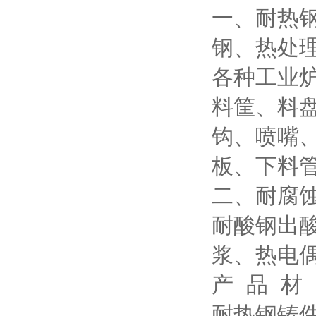
一、耐热
钢、热处
各种工业
料筐、料
钩、喷嘴
板、下料
二、耐腐
耐酸钢出
浆、热电
产 品 材
耐热钢铸件：3