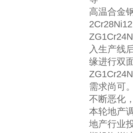
高温合金钢材质
2Cr28Ni1
ZG1Cr
入生产线
缘进行双
ZG1Cr
需求尚可。
不断恶化，
本轮地产
地产行业