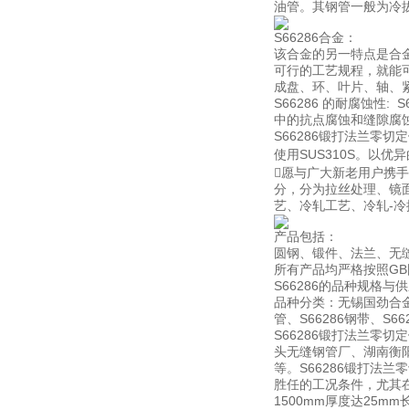
油管。其钢管一般为冷拔
S66286合金：
该合金的另一特点是合
可行的工艺规程，就能
成盘、环、叶片、轴、
S66286 的耐腐蚀性
中的抗点腐蚀和缝隙腐
S66286锻打法兰零
使用SUS310S。以
愿与广大新老用户携
分，分为拉丝处理、镜
艺、冷轧工艺、冷轧-
产品包括：
圆钢、锻件、法兰、无
所有产品均严格按照GB
S66286的品种规格与
品种分类：无锡国劲合金可生
管、S66286钢带、S6
S66286锻打法兰
头无缝钢管厂、湖南衡
等。S66286锻打法
胜任的工况条件，尤其
1500mm厚度达25m