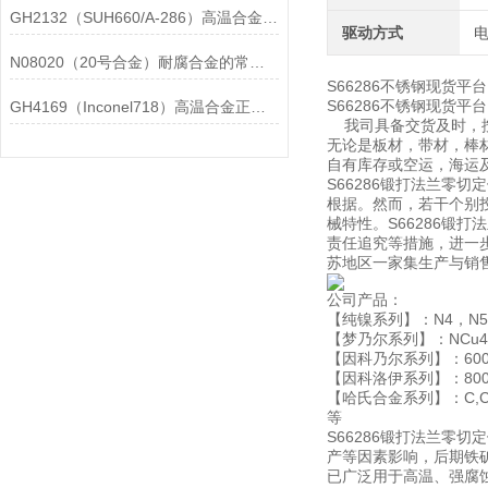
GH2132（SUH660/A-286）高温合金在各行业中的具体应用分享
驱动方式
N08020（20号合金）耐腐合金的常见问题相应解决方法分享
S66286不锈钢现货平台
S66286不锈钢现货
GH4169（Inconel718）高温合金正确存放的指导原则分享
我司具备交货及时，按
无论是板材，带材，棒材
自有库存或空运，海运
S66286锻打法兰零
根据。然而，若干个别
械特性。S66286
责任追究等措施，进一
苏地区一家集生产与销
公司产品：
【纯镍系列】：N4，N5，N
【梦乃尔系列】：NCu40-2-
【因科乃尔系列】：600,601
【因科洛伊系列】：800,800
【哈氏合金系列】：C,C276
等
S66286锻打法兰零
产等因素影响，后期铁
已广泛用于高温、强腐