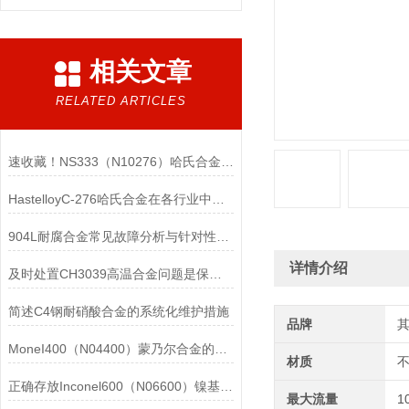
相关文章
RELATED ARTICLES
速收藏！NS333（N10276）哈氏合金常见问题的解决方法分享
HastelloyC-276哈氏合金在各行业中具体应用的详细介绍
904L耐腐合金常见故障分析与针对性解决方法分享
详情介绍
及时处置CH3039高温合金问题是保障装备可靠性的关键
简述C4钢耐硝酸合金的系统化维护措施
品牌
MoneI400（N04400）蒙乃尔合金的正确使用方法介绍
材质
正确存放Inconel600（N06600）镍基合金的重要性介绍
最大流量
1