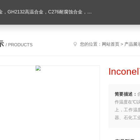
2高温合金，C276耐腐蚀合金，1J50精密合金，Inconel600镍基合金
示
您的位置：
网站首页
>
产品展
/ PRODUCTS
Inco
简要描述：
作温度在℃以
上，工作温
器、石化工
过％。