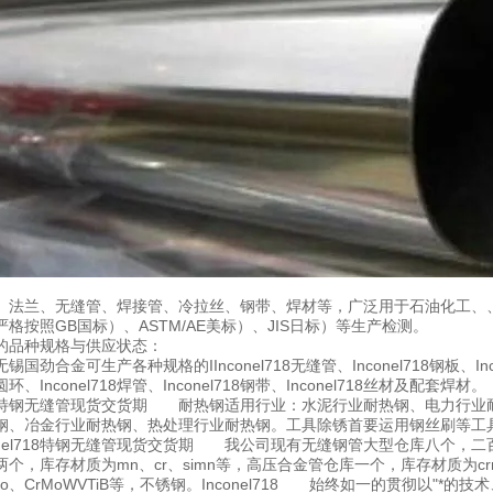
、法兰、无缝管、焊接管、冷拉丝、钢带、焊材等，广泛用于石油化工、
严格按照GB国标）、ASTM/AE美标）、JIS日标）等生产检测。
718的品种规格与供应状态：
国劲合金可生产各种规格的IInconel718无缝管、Inconel718钢板、Incone
18圆环、Inconel718焊管、Inconel718钢带、Inconel718丝材及配套焊材。
el718特钢无缝管现货交货期 耐热钢适用行业：水泥行业耐热钢、电力
钢、冶金行业耐热钢、热处理行业耐热钢。工具除锈首要运用钢丝刷等工
conel718特钢无缝管现货交货期 我公司现有无缝钢管大型仓库八个，
个，库存材质为mn、cr、simn等，高压合金管仓库一个，库存材质为crmov、
rMo、CrMoWVTiB等，不锈钢。Inconel718 始终如一的贯彻以