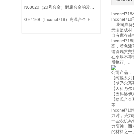
N08020（20号合金）耐腐合金的常见问题相应解决方法分享
Inconel
Incone
GH4169（Inconel718）高温合金正确存放的指导原则分享
我司具备交
无论是板材
自有库存或
Incon
高，着色液蒸
缝管现货交
在壁厚不等
后执行）。
公司产品：
【纯镍系列】：
【梦乃尔系列】：
【因科乃尔系列】
【因科洛伊系列】
【哈氏合金系列
等
Incon
力时，受力
一些农机具
力腐蚀，而
的材料之一