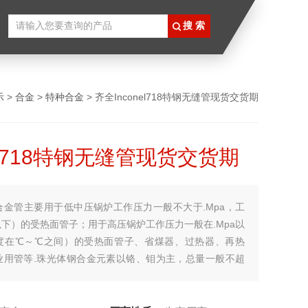
示
>
合金
>
特种合金
> 齐全Inconel718特钢无缝管现货交货期
nel718特钢无缝管现货交货期
合金管主要用于低中压锅炉工作压力一般不大于.Mpa，工
下）的受热面管子；用于高压锅炉工作压力一般在.Mpa以
度在℃～℃之间）的受热面管子、省煤器、过热器、再热
业用管等.珠光体钢合金元素以铬、钼为主，总量一般不超