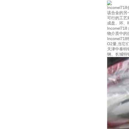
Inconel7
该合金的另
可行的工艺
成盘、环、
Incone
物介质中的
Incone
O2量,当它
天津中泰特
钢、长城特