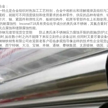
18合金：
一特点是合金组织对热加工工艺特别，合金中相析出和溶解规律及组织与
规程，就能可不同强度级别和使用要求的各种零件。供应的品种有锻件、
叶片、轴、紧固件和弹性元件、板材结构件、机匣等零部件在上长期使用
l718 的耐腐蚀性: Inconel718具有类似化学成分的奥氏体不锈钢，其氮
抗点腐蚀和缝隙腐蚀性能。
l718特钢无缝管现货交货期 防止奥氏体不锈钢应力腐蚀开裂的措施(防护)1
们时,如在数小时之内不能降下来应立刻停止设备运转,但同时又要尽量设备停止
钢钢铁销售有限公司欢迎新老客户莅临参观指导像这样的技术性企业现货g
钢、西宁特钢、大冶、宝钢、本钢、通钢、攀钢集团、太原锻钢、德国、