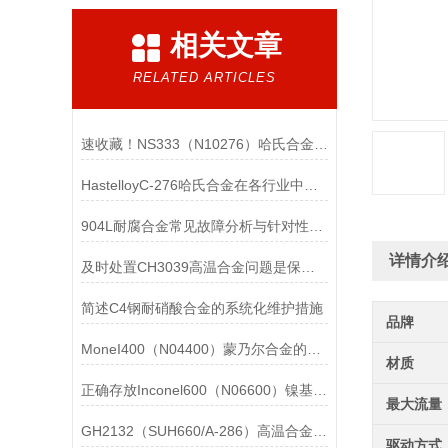
相关文章
RELATED ARTICLES
速收藏！NS333（N10276）哈氏合金常见问题的解决方法分享
HastelloyC-276哈氏合金在各行业中具体应用的详细介绍
904L耐腐合金常见故障分析与针对性解决方法分享
详情介
及时处置CH3039高温合金问题是保障装备可靠性的关键
简述C4钢耐硝酸合金的系统化维护措施
品牌
MoneI400（N04400）蒙乃尔合金的正确使用方法介绍
材质
正确存放Inconel600（N06600）镍基合金的重要性介绍
最大流量
GH2132（SUH660/A-286）高温合金在各行业中的具体应用分享
驱动方式