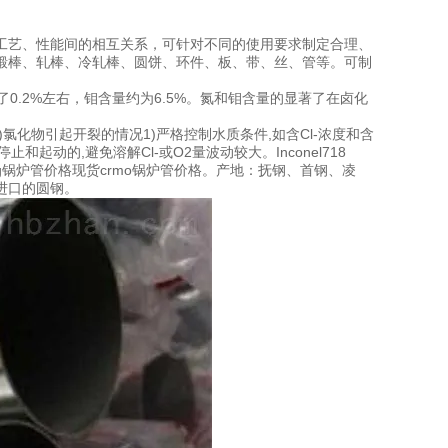
工艺、性能间的相互关系，可针对不同的使用要求制定合理、
锻棒、轧棒、冷轧棒、圆饼、环件、板、带、丝、管等。可制
。
含量到了0.2%左右，钼含量约为6.5%。氮和钼含量的显著了在卤化
)氯化物引起开裂的情况1)严格控制水质条件,如含Cl-浓度和含
和起动的,避免溶解Cl-或O2量波动较大。Inconel718
锅炉管价格现货crmo锅炉管价格。产地：抚钢、首钢、凌
进口的圆钢。