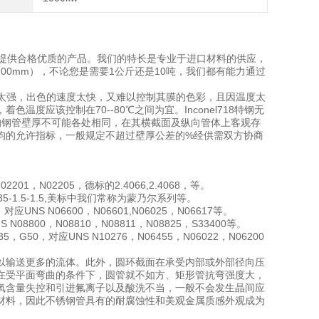
提供合格优质的产品。我们的特长是专业于进口材料的供应，
00mm），不论您是需要1公斤还是10吨，我们都有能力通过
能力太强，出色的速度太快，又难以控制其膜的色彩，且因温度太
应该控制在70--80℃之间为宜。Inconel718特钢无
厚不均钢管壁厚不可能各处相同，在其横截面及纵向管体上客观存
均的允许指标，一般规定不超过壁厚公差的%经供需双方协商
201，N02205，德标的2.4066,2.4068，等。
5,NCu35-1.5-1.5,美标中我们常称为蒙乃尔系列等。
1，对应UNS N06600，N06601,N06025，N06617等。
NS N08800，N08810，N08811，N08825，S33400等。
5，G50，对应UNS N10276，N06455，N06022，N06200
管可以输送更多的流体。此外，圆环截面在承受内部或外部径向压
在受平面弯曲的条件下，圆管就不如方、矩形管抗弯强度大，
除非氧含量失控和引进氟离子以及酸洗不当，一般不会发生晶间应
材料，因此不锈钢管具有的耐腐蚀性和美观金属质感外观成为