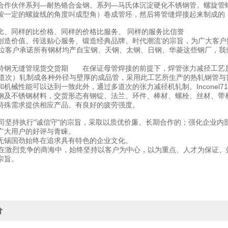
合作伙伴系列—耐热铬合金钢。系列—马氏体沉淀硬化不锈钢管。螺旋管
按一定的螺旋线的角度叫成型角）卷成管坯，然后将管缝焊接起来制成的
比、同样的比价格、同样的价格比服务、 同样的服务比信誉
创造价值、传送贴心服务、锻造经典品牌、时代潮流'的宗旨，为广大客
客户承诺所有钢材均产自宝钢、天钢、太钢、日钢、华菱这些钢厂，我
el718特钢无缝管现货交货期 在保证母管焊接的前提下，焊管张力减径工
4道次）轧制成各种外径与壁厚的成品管，采用此工艺所生产的热轧钢管
和机械性能可以达到一致此外，通过多道次的张力减径机轧制。Incone
钢及不锈钢材料，交货形态有钢锭、法兰、环件、棒材、螺栓、丝材、带
特殊需求提供相应产品。有良好的疲劳强度。
坚持执行"诚信守"的宗旨，采取以质优价廉、长期合作的；强化企业内
广大用户的好评与青睐。
无锡国劲始终在追求具有特色的企业文化。
激烈竞争的商海中，始终坚持以客户为中心，以为重点、人才为保证、
宗旨。
价