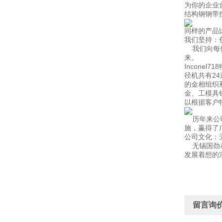
为你的企业
结构钢钢带
同样的产品
我们坚持：
我们向每位
来。
Incon
径机共有2
的金相组织
金、工模具
以根据客户
历年来公司
施，赢得了
公司文化：
无锡国劲在
发展着想的
留言询