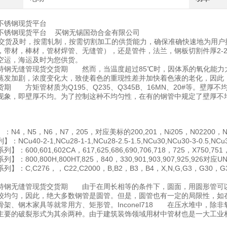
718不锈钢现货平台
l718不锈钢现货平台 买钢无锡国劲合金有限公司
货及时，按需轧制，按需切割加工的供货能力，确保准确快速地为用户
，带材，棒材，管材焊管、无缝管），还是管件，法兰，钢板切割件厚2-2
空运，海运及时为您供货。
el718特钢无缝管现货交货期 然而，当温度超过85℃时，因体系的氧化
发加剧，浓度变化大，致使着色的重现性差并加快着色液的老化，因此，着色温度
货期 方矩管材质为Q195、Q235、Q345B、16MN、20#等。壁
现象，即壁厚不均。为了控制这种不均匀性，在有的钢管中规定了壁厚不
N4，N5，N6，N7，205，对应美标的200,201，Ni205，N02200，N02
NCu40-2-1,NCu28-1-1,NCu28-2.5-1.5,NCu30,NCu30-3-0.
：600,601,602CA，617,625,686,690,706,718，725，X750,75
：800,800H,800HT,825，840，330,901,903,907,925,926对应U
】：C,C276，，C22,C2000，B,B2，B3，B4，X,N,G,G3，G30，G3
el718特钢无缝管现货交货期 由于在周长相等的条件下，圆面，用圆形
较均匀，因此，绝大多数钢管是圆管。但是，圆管也有一定的局限性，如
骨架、钢木家具等就常用方、矩形管。Inconel718 在压水堆中，
主要的破裂形式为其余两种。由于建筑装饰领域用材中管材也是一大工业
。