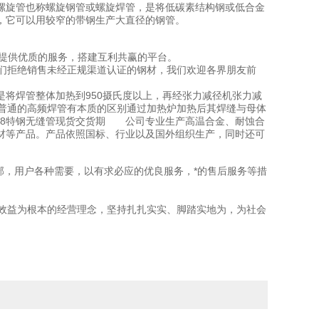
螺旋管也称螺旋钢管或螺旋焊管，是将低碳素结构钢或低合金
，它可以用较窄的带钢生产大直径的钢管。
户提供优质的服务，搭建互利共赢的平台。
们拒绝销售未经正规渠道认证的钢材，我们欢迎各界朋友前
艺是将焊管整体加热到950摄氏度以上，再经张力减径机张力减
与普通的高频焊管有本质的区别通过加热炉加热后其焊缝与母体
l718特钢无缝管现货交货期 公司专业生产高温合金、耐蚀合
材等产品。产品依照国标、行业以及国外组织生产，同时还可
部，用户各种需要，以有求必应的优良服务，*的售后服务等措
效益为根本的经营理念，坚持扎扎实实、脚踏实地为，为社会