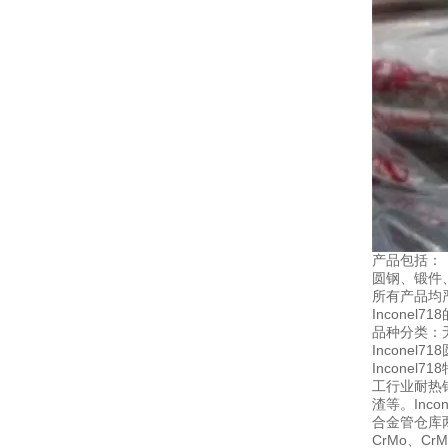
产品包括：
圆钢、锻件
所有产品均
Inconel
品种分类：无锡
Inconel7
Incon
工行业耐热
渣等。In
合金管仓库两
CrMo、C