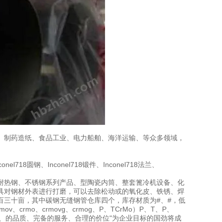
、制药造纸、食品工业、电力船舶、海洋运输、等众多领域，
l718圆钢、Inconel718锻件、Inconel718法兰、
行业耐热钢、不锈钢系列产品、型陶瓷内筒、整套篦冷机设备、化
具对钢材外表进行打磨，可以去除松动或的氧化皮、铁锈、焊
二百三十亩，其中碳钢无缝钢管仓库四个，库存材质为#、#，低
crmo、crmovg、crmog、P、TCrMo）P、T、P、
"*的技术、的品质、完备的服务、合理的价位"为企业目标的国劲将成