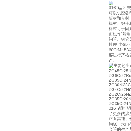
316Ti品
可以供应各
板材和带材
棒材、锻件
棒材可于固
而也作“船
钢管。钢管
性差,连铸坯易
60CrM
要进行严格
产。
主要还生
ZG45Cr25
ZG6Cr22R
ZG35Cr24N
ZG30Ni35
ZG4Cr22N
ZG2Cr25N
ZG35Cr26
ZG35Cr24
316Ti
了更多的涉及
正向高速、
钢板、大口
金管的生产