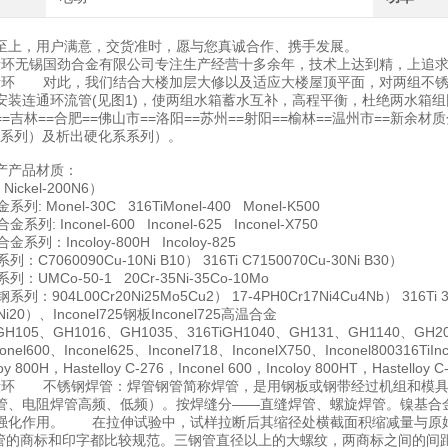
至上，用户满意，交货准时，愿与您真诚合作、携手发展。
锻打锻环无锡国劲合金有限公司专注生产经营十多余年，技术上达到精，上追
锻打锻环 对此，我们结合大楼加层大修以及适应大楼屋顶平面，对两组不
安装连通环流管(见图1)，使两组水箱蓄水互补，高程平衡，杜绝两水
=吉林==合肥==佛山市==洛阳==苏州==射阳==榆林==温州市==新余
Ni系列）及析出硬化系系列）。
产产品材质：
Nickel-200N6）
列: Monel-30C 316TiMonel-400 Monel-K500
系列: Inconel-600 Inconel-625 Inconel-X750
金系列：Incoloy-800H Incoloy-825
：C7060090Cu-10Ni B10） 316Ti C7150070Cu-30Ni B30）
列：UMCo-50-1 20Cr-35Ni-35Co-10Mo
系列：904L00Cr20Ni25Mo5Cu2） 17-4PH0Cr17Ni4Cu4Nb） 316Ti 3
5Ni20）、Inconel725钢板Inconel725高温合金
05、GH1016、GH1035、316TiGH1040、GH131、GH1140、GH201
el600、Inconel625、Inconel718、InconelX750、Inconel800316TiI
 800H，Hastelloy C-276，Inconel 600，Incoloy 800HT，Hastelloy C
锻打锻环 不锈钢焊管：焊管钢管简称焊管，是用钢板或钢带经过机组和模
管、电阻焊管高频、低频）。按焊缝分——直缝焊管、螺旋焊管。镍基合
强化作用。 在拉伸试验中，试样拉断后其缩径处横截面积缩减量与原
管的商标和印字都比较规范。三钢管直径以上的大螺纹，两商标之间的间距