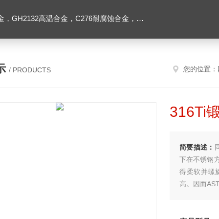
2高温合金，C276耐腐蚀合金，1J50精密合金，Inconel600镍基合金
示
您的位置：
/ PRODUCTS
316T
简要描述：
下在不锈钢
得柔软并螺
高。因而AST
壁厚差大。