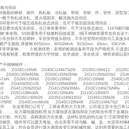
种规格与供应
种规格的棒材、锻件、热轧板、冷轧板、带材、管材、件，管件、异型加
一般于热轧或冷轧、退火或固溶、酸洗抛光后供应。
和环形件可于锻态或热轧状态供应；也可于锻后固溶处理供应；
溶后磨光或车光供应，当订单有要求时，可于冷拉状态就位。316Ti锻
用钢"来使用。SS则通常用于核燃料回收装置。/级不锈钢管通常也符合这
分车丝和不车丝两种，车丝管用接头联结，不车丝管用对焊的与工具接头联
产生裂纹,弹簧钢:60Si2mn、60Si2MnA、55Si2mn、65mn、50CrVA、60
nBA等等弹簧钢。 3.检测优势：采用的检测设备和手段为严格把关,引
的首检制度，检查焊缝的力学性能，化学成份，溶合状况，钢管表面以及
产不锈钢铸件：
Ni35 ZG35Cr26Ni5 ZG40Cr24Ni7Si2N ZG35Cr26Ni12 ZG20Cr
e ZG50Cr35Ni45Nb ZG50Cr25Ni35Nb ZG1Cr25Ni20Si2 ZG40
i7siN ZG30Cr26Ni5 ZG35Cr26Nil2 ZG35Cr28Nil6 Z040Cr25N
Crl5 ZG45Ni35Cr26 ZG5Cr28Ni48W5 ZG4Cr25Ni35 ZG4Cr2
i10 ZG4Cr25Ni20Si2 ZG4Cr25Ni35Mo ZG3Cr24Ni7SiNRe Z
i13 ZG5Cr18Mn6N ZG3Cr19Ni4N ZG10Cr18Ni9Ti ZG35Cr
Ni12Si ZG35Cr30Ni20 ZG35Cr24Ni18Si2 ZG45Cr26Ni35 ZG4
Ni7NRE ZG40CrmnMoNi ZG45Cr28Ni48 ZG2Cr24Ni7Si2 ZG
锻打锻环 在这里我们公司了、工商各界的大力支持。公司成立至今也已有
.......。应力腐蚀腐蚀机理:应力腐蚀是在腐蚀和应力的联合作用下金属
长行程、环孔型、高精度的方向发展。这种轧管机的特点如下:①采用惯和
径钢管、锻件等可以露天堆放。在仓库里不得与酸、碱、盐、水泥等对钢材
及其工业，对合金管进行退火调质改变它的机械性能。达到所需要的加工