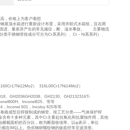
求高，价格上为客户着想
锈钢屋顶水箱进行重新设计布置，采用并联式水箱组，且在两
箱组因进、量差异产生的常见顽症，断、溢水事故。 主要物流
材质分类不锈钢管按成分可分为Cr系系列）、Cr－Ni系系列）、
160Cr17Ni12Mo2） 316L00Cr17Ni14Mo2）
8、GH2036GH2038、GH2130、GH2132316Ti
nconel800H、Inconel825、等等
-4，Inconel 601，Incoloy 825等等
具卷曲成型后焊接制成的钢管。按工艺分类——气体保护焊
金含有十多种元素，其中Cr主要起抗氧化和抗腐蚀作用，其他
始横截面积的百分比，称为断面收缩率。以ψ表示，单位
都在IM以上。伪劣钢材螺纹钢的纵筋经常呈波浪形。