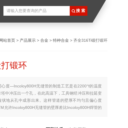
网站首页
>
产品展示
>
合金
>
特种合金
> 齐全316Ti锻打锻环
i锻打锻环
同心度—Incoloy800H无缝管的制造工艺是在2200°f的温度
方坯中冲压出一个孔，在此高温下，工具钢经冲压和拉延变
旋状地从孔中成形出来。这样管道的壁厚不均匀且偏心度
M允许Incoloy800H无缝管的壁厚差比Incoloy800H焊管的