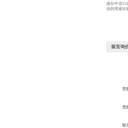
成分中含C
业的用途比
留言询
您
您
联