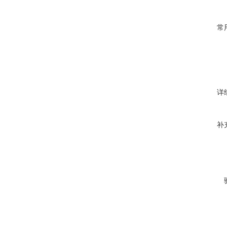
常
详
补