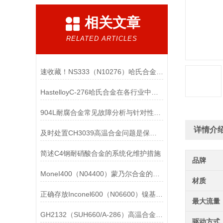
相关文章
RELATED ARTICLES
速收藏！NS333（N10276）哈氏合金常见问题的解决方法分享
HastelloyC-276哈氏合金在各行业中具体应用的详细介绍
904L耐腐合金常见故障分析与针对性解决方法分享
详情介
及时处置CH3039高温合金问题是保障装备可靠性的关键
简述C4钢耐硝酸合金的系统化维护措施
品牌
MoneI400（N04400）蒙乃尔合金的正确使用方法介绍
材质
正确存放Inconel600（N06600）镍基合金的重要性介绍
最大流量
GH2132（SUH660/A-286）高温合金在各行业中的具体应用分享
驱动方式