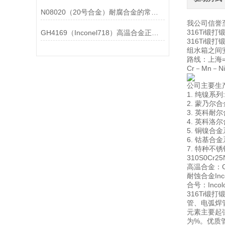
N08020（20号合金）耐腐合金的常见问题相应解决方法分享
我公司信誉
316Ti
GH4169（Inconel718）高温合金正确存放的指导原则分享
316Ti
组水箱之间
路线：上海=
Cr－Mn－
公司主要生
1. 纯镍系列: 
2. 蒙乃尔合金系
3. 英科耐尔合金
4. 英科洛尔合
5. 铜镍合金系列
6. 钴基合金系
7. 特种不锈钢
310S0Cr2
高温合金：GH1
耐蚀合金Incon
合号：Incoloy
316Ti
管、电弧焊
元素主要起
为%。优质