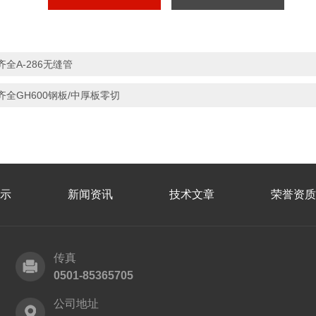
齐全A-286无缝管
齐全GH600钢板/中厚板零切
示
新闻资讯
技术文章
荣誉资质
传真
0501-85365705
公司地址