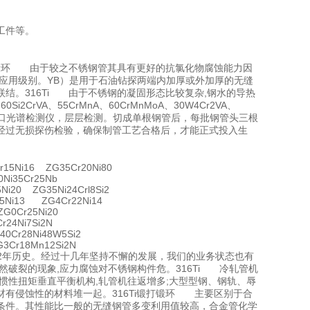
工件等。
打锻环 由于较之不锈钢管其具有更好的抗氯化物腐蚀能力因
个应用级别。YB）是用于石油钻探两端内加厚或外加厚的无缝
结。316Ti 由于不锈钢的凝固形态比较复杂,钢水的导热
Si2CrVA、55CrMnA、60CrMnMoA、30W4Cr2VA、
进进口光谱检测仪，层层检测。切成单根钢管后，每批钢管头三根
经过无损探伤检验，确保制管工艺合格后，才能正式投入生
15Ni16 ZG35Cr20Ni80
Ni35Cr25Nb
i20 ZG35Ni24Crl8Si2
5Ni13 ZG4Cr22Ni14
G0Cr25Ni20
24Ni7Si2N
0Cr28Ni48W5Si2
3Cr18Mn12Si2N
12年历史。经过十几年坚持不懈的发展，我们的业务状态也有
自然破裂的现象,应力腐蚀对不锈钢构件危。316Ti 冷轧管机
惯性扭矩垂直平衡机构,轧管机往返增多;大型型钢、钢轨、辱
有侵蚀性的材料堆一起。316Ti锻打锻环 主要区别于合
条件。其性能比一般的无缝钢管多变利用值较高，合金管化学