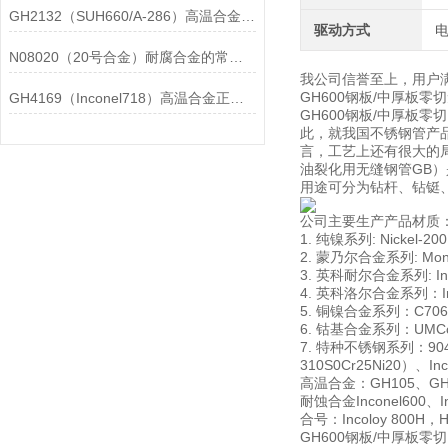
GH2132（SUH660/A-286）高温合金在各行业中的具体应用分享
驱动方式
N08020（20号合金）耐腐合金的常见问题相应解决方法分享
我公司信誉至上，用户
GH600钢板/中厚板
GH4169（Inconel718）高温合金正确存放的指导原则分享
GH600钢板/中厚
此，就我国不锈钢管产
言，工艺上还有很大的
油裂化用无缝钢管GB
用途可分为钻杆、钻铤
公司主要生产产品材质
1. 纯镍系列: Nickel-20
2. 蒙乃尔合金系列: Monel
3. 英科耐尔合金系列: Incon
4. 英科洛尔合金系列：Incol
5. 铜镍合金系列：C706009
6. 钴基合金系列：UMCo-5
7. 特种不锈钢系列：904L00
310S0Cr25Ni20）、In
高温合金：GH105、GH10
耐蚀合金Inconel600、Inc
合号：Incoloy 800H，Has
GH600钢板/中厚板