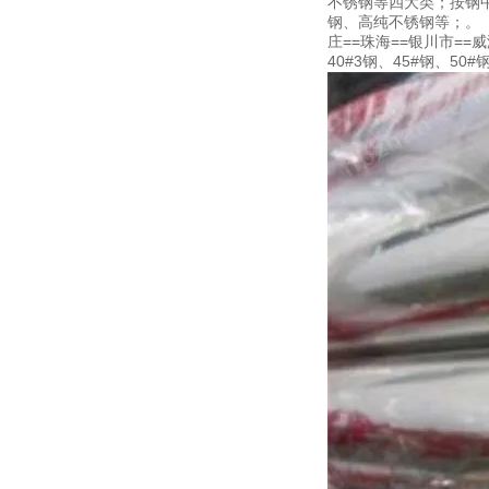
不锈钢等四大类；按钢
钢、高纯不锈钢等；。
庄==珠海==银川市==威
40#3钢、45#钢、50#