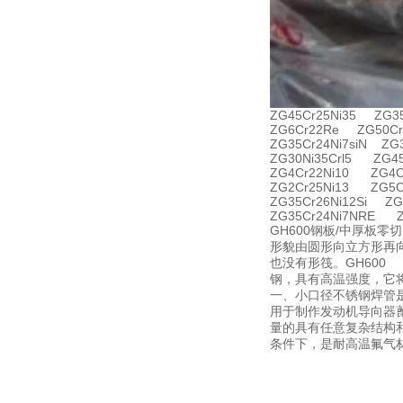
ZG45Cr25Ni35 ZG35
ZG6Cr22Re ZG50Cr
ZG35Cr24Ni7siN ZG
ZG30Ni35Crl5 ZG4
ZG4Cr22Ni10 ZG4C
ZG2Cr25Ni13 ZG5C
ZG35Cr26Ni12Si ZG
ZG35Cr24Ni7NRE Z
GH600钢板/中厚板零
形貌由圆形向立方形再向
也没有形筏。GH60
钢，具有高温强度，它
一、小口径不锈钢焊管是
用于制作发动机导向器
量的具有任意复杂结构和
条件下，是耐高温氟气