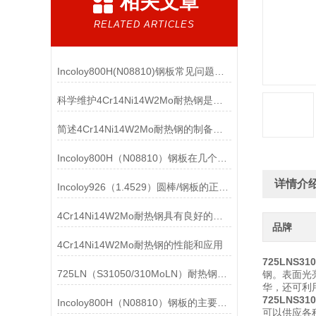
相关文章
RELATED ARTICLES
Incoloy800H(N08810)钢板常见问题诊断与解决策略
科学维护4Cr14Ni14W2Mo耐热钢是确保其性能稳定的关键保障
简述4Cr14Ni14W2Mo耐热钢的制备方法
Incoloy800H（N08810）钢板在几个主要行业中的具体应用介绍
详情介
Incoloy926（1.4529）圆棒/钢板的正确存放方法分享
4Cr14Ni14W2Mo耐热钢具有良好的高温性能和机械强度
品牌
4Cr14Ni14W2Mo耐热钢的性能和应用
725LNS31
725LN（S31050/310MoLN）耐热钢耐热温度是多少？
钢。表面光
华，还可利
725LNS31
Incoloy800H（N08810）钢板的主要成分是镍和铁
可以供应各