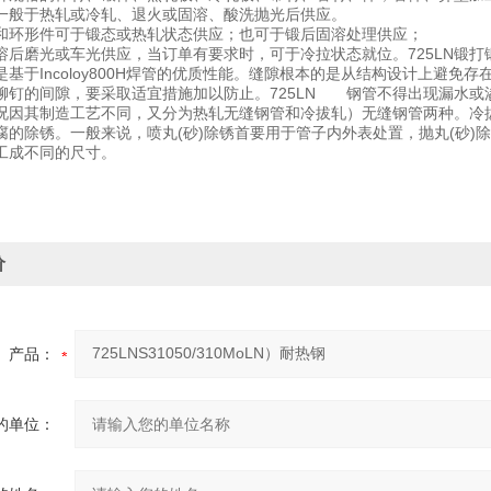
一般于热轧或冷轧、退火或固溶、酸洗抛光后供应。
和环形件可于锻态或热轧状态供应；也可于锻后固溶处理供应；
溶后磨光或车光供应，当订单有要求时，可于冷拉状态就位。725LN锻打锻
是基于Incoloy800H焊管的优质性能。缝隙根本的是从结构设计上避
铆钉的间隙，要采取适宜措施加以防止。725LN 钢管不得出现漏水或渗漏,
况因其制造工艺不同，又分为热轧无缝钢管和冷拔轧）无缝钢管两种。冷
腐的除锈。一般来说，喷丸(砂)除锈首要用于管子内外表处置，抛丸(砂
工成不同的尺寸。
价
产品：
的单位：