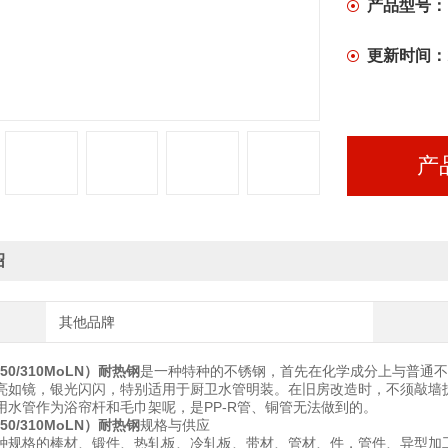
产品型号：
更新时间：
产
绍
其他品牌
050/310MoLN）耐热钢
是一种特种的不锈钢，首先在化学成分上与普通不
亮如镜，银光闪闪，特别适用于厨卫水管明装。在旧房改造时，不须敲墙
用水管作为浴帘杆和毛巾架呢，是PP-R管、铜管无法做到的。
050/310MoLN）耐热钢
规格与供应
种规格的棒材、锻件、热轧板、冷轧板、带材、管材、件，管件、异型加