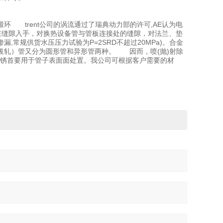
环 trent公司的涡流通过了瑞典动力部的许可,AE认为电
免存在缝隙入手，对换热设备管与管板连接处的缝隙，对法兰、垫
常规供货水压压力试验为P=2SRD不超过20MPa)。合金
拔轧）管又分为圆形管和异形管两种。 因而，喷(抛)射除
)除锈首要用于管子表面面处置。我公司可根据客户需要的材