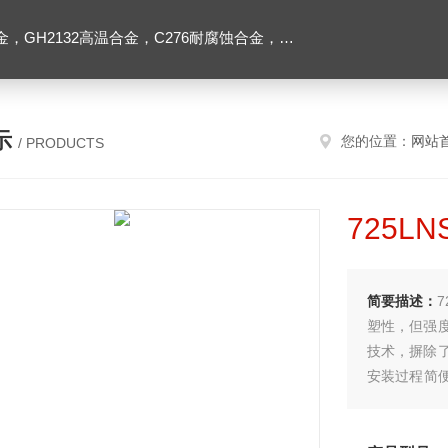
2高温合金，C276耐腐蚀合金，1J50精密合金，Inconel600镍基合金
示
您的位置：
网站
/ PRODUCTS
725LN
简要描述：
7
塑性，但强
技术，摒除
安装过程简便
力仅为0.3
都。