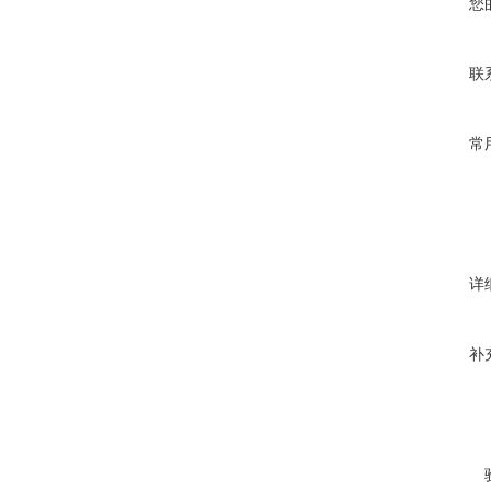
您
联
常
详
补