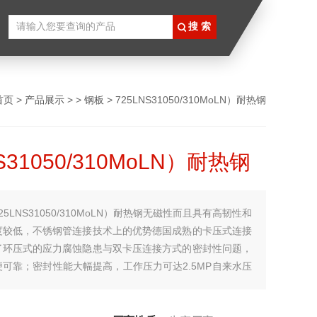
首页
>
产品展示
> >
钢板
> 725LNS31050/310MoLN）耐热钢
S31050/310MoLN）耐热钢
25LNS31050/310MoLN）耐热钢无磁性而且具有高韧性和
度较低，不锈钢管连接技术上的优势德国成熟的卡压式连接
了环压式的应力腐蚀隐患与双卡压连接方式的密封性问题，
可靠；密封性能大幅提高，工作压力可达2.5MP自来水压
～0.6MP），可终身免维修；的管道创新技术使每一处连接