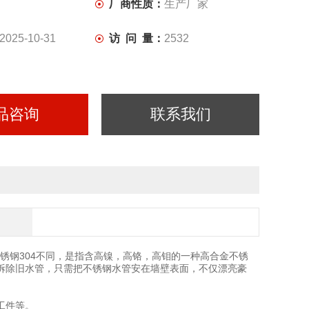
厂商性质：
生产厂家
2025-10-31
访 问 量：
2532
品咨询
联系我们
锈钢304不同，是指含高镍，高铬，高钼的一种高合金不锈
拆除旧水管，只需把不锈钢水管安在墙壁表面，不仅漂亮豪
工件等。