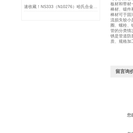
板材和带材
速收藏！NS333（N10276）哈氏合金常见问题的解决方法分享
棒材、锻件
棒材可于固
流损失较小
圈、螺栓、
管的分类情
锈是管道防
质、规格加
留言询
您